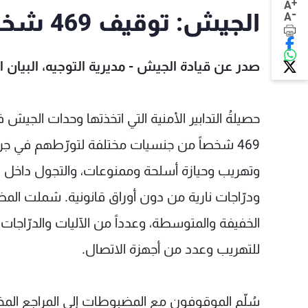
+
A
-
الجيش: توقيف 469 شخصاً في تموز
A
صدر عن قيادة الجيش - مديرية التوجيه، البيان ال
حصيلةُ التدابير الأمنية التي اتخذتها وحدات الجي
469 شخصاً من جنسيات مختلفة لتورّطهم في جرائ
وتهريب وحيازة أسلحة وممنوعات، والتجول داخل ال
الخفيفة والمتوسطة، وعدداً من الآليات والدرّاجات
للتهريب وعدد من أجهزة الاتصال.
سُلّم الموقوفون مع المضبوطات إلى المراجع المختص