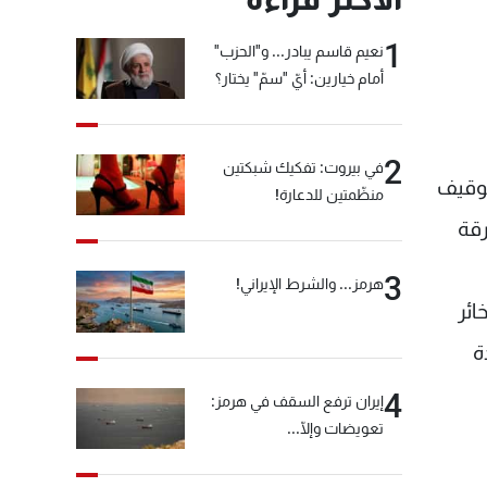
1
نعيم قاسم يبادر... و"الحزب"
أمام خيارين: أيّ "سمّ" يختار؟
2
في بيروت: تفكيك شبكتين
توقيف
منظّمتين للدعارة!
رقة
3
هرمز... والشرط الإيراني!
الذخائر
ة
4
إيران ترفع السقف في هرمز:
تعويضات وإلّا...