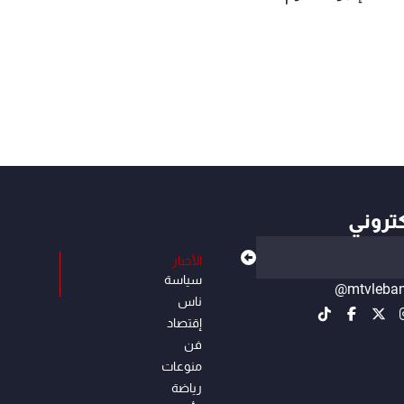
كتروني
الأخبار
سياسة
@mtvleba
ناس
إقتصاد
فن
منوعات
رياضة