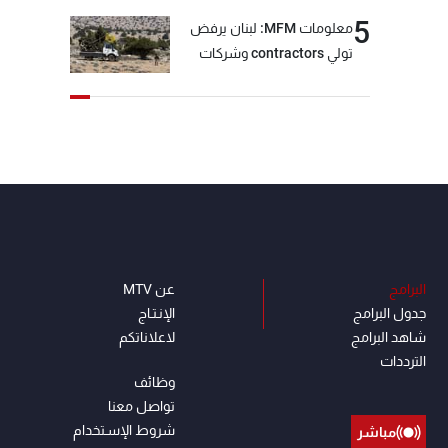
5
معلومات MFM: لبنان يرفض
تولي contractors وشركات
أمنية خاصة مهمة التحقق من
نزع سلاح "حزب الله"
البرامج
عن MTV
جدول البرامج
الإنـتـاج
شاهد البرامج
لاعلاناتكم
الترددات
وظائف
تواصل معنا
شروط الإسـتخدام
مباشر