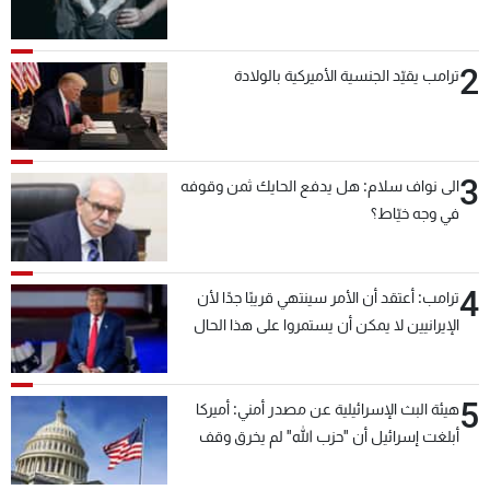
2
ترامب يقيّد الجنسية الأميركية بالولادة
3
الى نواف سلام: هل يدفع الحايك ثمن وقوفه
في وجه خيّاط؟
4
ترامب: أعتقد أن الأمر سينتهي قريبًا جدًا لأن
الإيرانيين لا يمكن أن يستمروا على هذا الحال
5
هيئة البث الإسرائيلية عن مصدر أمني: أميركا
أبلغت إسرائيل أن "حزب الله" لم يخرق وقف
إطلاق النار أمس في مجدل زون وطلبت منها