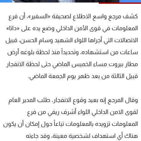
شاهد البرامج
الترددات
كشف مرجع واسع الاطلاع لصحيفة «السفير»، أن فرع
المعلومات في قوى الأمن الداخلي وضع يده على «داتا»
عن MTV
وظائف
الاتصالات التي أجراها اللواء الشهيد وسام الحسن، قبيل
الإنـتـاج
تواصل معنا
لاعلاناتكم
شروط الإسـتخدام
ساعات من استشهاده، وتحديداً منذ لحظة بلوغه أرض
سياسة الخصوصية
مطار بيروت مساء الخميس الماضي حتى لحظة الانفجار
قبيل الثالثة من بعد ظهر يوم الجمعة الماضي.
وقال المرجع إنه بعيد وقوع الانفجار، طلب المدير العام
لقوى الامن الداخلي اللواء أشرف ريفي من فرع
المعلومات تزويده بالمعلومات تباعاً حول إمكان أن يكون
هناك أي استهداف لشخصية معينة، وقد جاءته