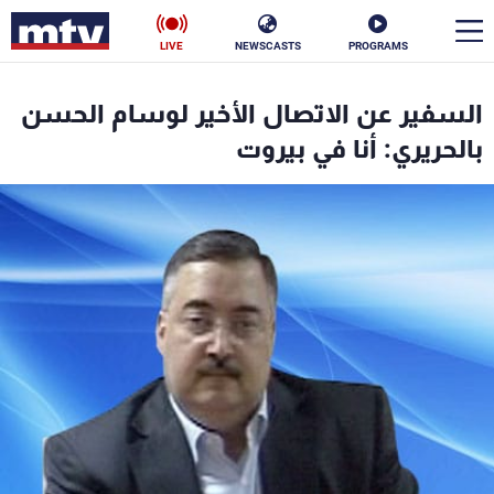
LIVE
NEWSCASTS
PROGRAMS
en
السفير عن الاتصال الأخير لوسام الحسن
الأخبار
بالحريري: أنا في بيروت
سياسة
ناس
إقتصاد
فن
منوعات
رياضة
كأس العالم
البرامج
جدول البرامج