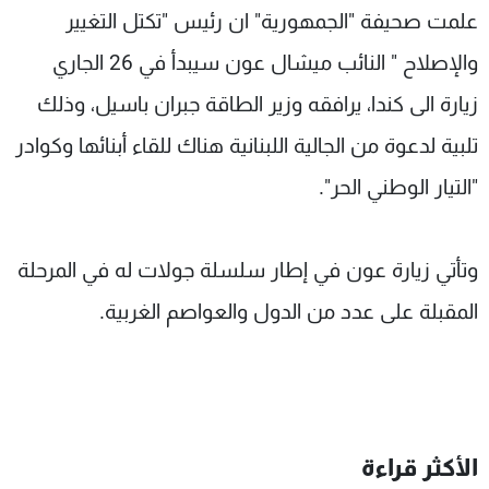
علمت صحيفة "الجمهورية" ان رئيس "تكتل التغيير
شاهد البرامج
الترددات
والإصلاح " النائب ميشال عون سيبدأ في 26 الجاري
زيارة الى كندا، يرافقه وزير الطاقة جبران باسيل، وذلك
عن MTV
وظائف
تلبية لدعوة من الجالية اللبنانية هناك للقاء أبنائها وكوادر
الإنـتـاج
تواصل معنا
لاعلاناتكم
شروط الإسـتخدام
"التيار الوطني الحر".
سياسة الخصوصية
وتأتي زيارة عون في إطار سلسلة جولات له في المرحلة
المقبلة على عدد من الدول والعواصم الغربية.
الأكثر قراءة