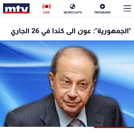
LIVE
NEWSCASTS
PROGRAMS
en
"الجمهورية": عون الى كندا في 26 الجاري
الأخبار
سياسة
ناس
إقتصاد
فن
منوعات
رياضة
كأس العالم
البرامج
جدول البرامج