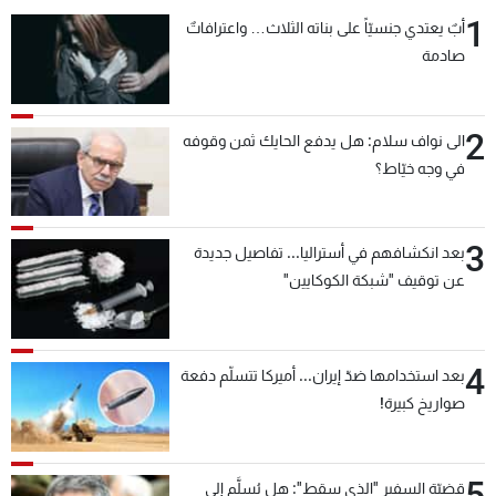
1
أبٌ يعتدي جنسيّاً على بناته الثلاث… واعترافاتٌ
صادمة
2
الى نواف سلام: هل يدفع الحايك ثمن وقوفه
في وجه خيّاط؟
3
بعد انكشافهم في أستراليا... تفاصيل جديدة
عن توقيف "شبكة الكوكايين"
4
بعد استخدامها ضدّ إيران... أميركا تتسلّم دفعة
صواريخ كبيرة!
5
قضيّة السفير "الذي سقط": هل يُسلَّم إلى