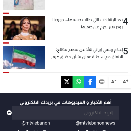
4
بعد الإنتقادات التي طالت جسمها... جورجينا
رودريغيز تخرج عن صمتها
5
إعلام رسمي إيراني نقلاً عن مصدر مطّلع:
الاتفاق مع سلطنة عمان بشأن مضيق هرمز
سيتأجل ما دامت أميركا تهدد إيران
-
+
A
A
أهم الأخبار و الفيديوهات في بريدك الالكتروني
@mtvlebanon
@mtvlebanonnews