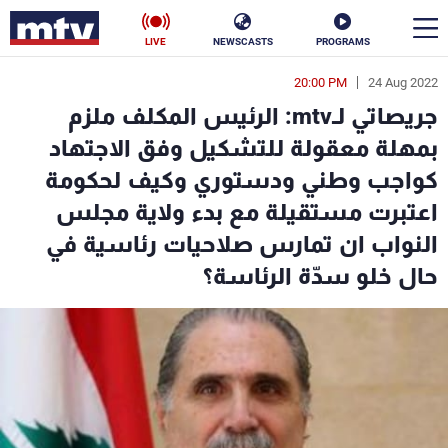
LIVE
NEWSCASTS
PROGRAMS
20:00 PM
24 Aug 2022
en
جريصاتي لـmtv: الرئيس المكلف ملزم
الأخبار
بمهلة معقولة للتشكيل وفق الاجتهاد
كواجب وطني ودستوري وكيف لحكومة
سياسة
ناس
اعتبرت مستقيلة مع بدء ولاية مجلس
إقتصاد
فن
النواب ان تمارس صلاحيات رئاسية في
حال خلو سدّة الرئاسة؟
منوعات
رياضة
كأس العالم
البرامج
جدول البرامج