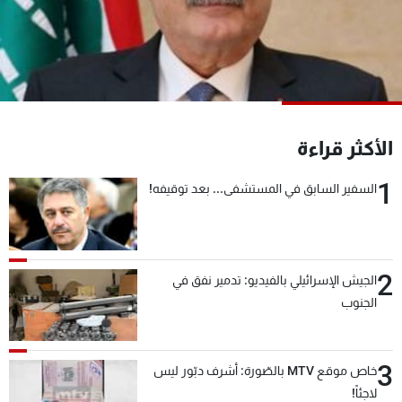
شاهد البرامج
الترددات
عن MTV
وظائف
الإنـتـاج
تواصل معنا
لاعلاناتكم
شروط الإسـتخدام
الأكثر قراءة
سياسة الخصوصية
1
السفير السابق في المستشفى... بعد توقيفه!
2
الجيش الإسرائيلي بالفيديو: تدمير نفق في
الجنوب
3
خاص موقع MTV بالصّورة: أشرف دبّور ليس
لاجئاً!