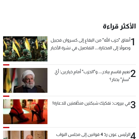
الأكثر قراءة
1
أنفاق "حزب الله" من البقاع إلى كسروان فجبيل
وصولاً إلى المختارة... التفاصيل في نشرة الأخبار
بعد قليل
2
نعيم قاسم يبادر... و"الحزب" أمام خيارين: أيّ
"سمّ" يختار؟
3
في بيروت: تفكيك شبكتين منظّمتين للدعارة!
4
الرئيس عون ردّ 4 قوانين إلى مجلس النواب