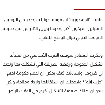
شاهد البرامج
الترددات
علمت "الجمهورية" ان موقفا دوليا سيصدر في اليومين
عن MTV
وظائف
المقبلين، سيكون أكثر وضوحا ويزيل الالتباس من حقيقة
الإنـتـاج
تواصل معنا
الموقف الدولي حيال الوضع اللبناني.
لاعلاناتكم
شروط الإسـتخدام
سياسة الخصوصية
وذكّرت المصادر بموقف الغرب الأساسي من مسألة
تشكيل الحكومة ورفضه الطريقة التي تشكلت بها وتحت
اي ظروف، وتساءلت كيف يمكن ان ندعم حكومة تضم
"حزب الله"؟ ولاحظت ان استقالتها واردة ومتاحة، ولكن
يبدو ان هناك صعوبة لتشكيل أخرى في الوقت الراهن.