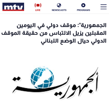
LIVE
NEWSCASTS
PROGRAMS
en
الجمهورية": موقف دولي في اليومين
الأخبار
المقبلين يزيل الالتباس من حقيقة الموقف
الدولي حيال الوضع اللبناني
سياسة
ناس
إقتصاد
فن
منوعات
رياضة
كأس العالم
البرامج
جدول البرامج