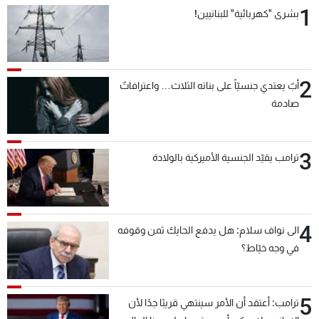
1
بشرى "كهربائية" للبنانيين!
2
أبٌ يعتدي جنسيّاً على بناته الثلاث… واعترافاتٌ
صادمة
3
ترامب يقيّد الجنسية الأميركية بالولادة
4
الى نواف سلام: هل يدفع الحايك ثمن وقوفه
في وجه خيّاط؟
5
ترامب: أعتقد أن الأمر سينتهي قريبًا جدًا لأن