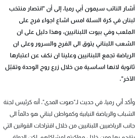
شاهد البرامج
أشار النائب سيمون أبي رميا، إلى أن "انتصار منتخب
الترددات
لبنان في كرة السلة امس اشاع اجواء فرح على
الملعب وفي بيوت اللبنانيين، وهذا دليل على ان
عن MTV
وظائف
الإنـتـاج
تواصل معنا
الشعب اللبناني يتوق الى الفرح والسرور وعلى ان
لاعلاناتكم
شروط الإسـتخدام
الرياضة تجمع اللبنانيين وعلينا ان نكف عن اعتبارها
سياسة الخصوصية
ثانوية لانها اساسية من خلال زرع روح الوحدة وتقبّل
الآخر".
وأكد أبي رميا، في حديث لـ"صوت المدى"، أنه كرئيس لجنة
الشباب والرياضة النيابية وكمواطن لبناني هو دائماً الى
جانب الرياضيين اللبنانيين من خلال اقتراحات القوانين التي
يتقدم بها ومن خلال مواكبته لمشاكلهم، لكن الدولة