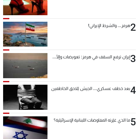
2
هرمز... والشرط الإيراني!
3
إيران ترفع السقف في هرمز: تعويضات وإلّا...
4
بعد خطف عسكري... الجيش يُلاحق الخاطفين
5
ما الذي غيّرته المفاوضات اللبنانية الإسرائيلية؟