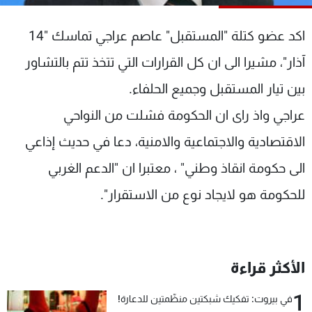
شاهد البرامج
الترددات
اكد عضو كتلة "المستقبل" عاصم عراجي تماسك "14
آذار"، مشيرا الى ان كل القرارات التي تتخذ تتم بالتشاور
عن MTV
وظائف
بين تيار المستقبل وجميع الحلفاء.
الإنـتـاج
تواصل معنا
لاعلاناتكم
شروط الإسـتخدام
عراجي واذ راى ان الحكومة فشلت من النواحي
سياسة الخصوصية
الاقتصادية والاجتماعية والامنية، دعا في حديث إذاعي
الى حكومة انقاذ وطني" ، معتبرا ان "الدعم الغربي
للحكومة هو لايجاد نوع من الاستقرار".
الأكثر قراءة
1
في بيروت: تفكيك شبكتين منظّمتين للدعارة!