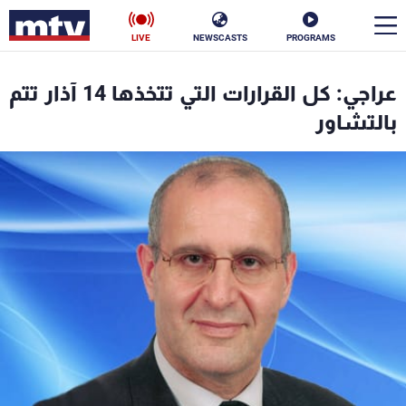
LIVE
NEWSCASTS
PROGRAMS
en
عراجي: كل القرارات التي تتخذها 14 آذار تتم
الأخبار
بالتشاور
سياسة
ناس
إقتصاد
فن
منوعات
رياضة
كأس العالم
البرامج
جدول البرامج