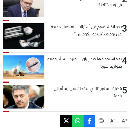
في وجه خيّاط؟
3
بعد انكشافهم في أستراليا... تفاصيل جديدة
عن توقيف "شبكة الكوكايين"
4
بعد استخدامها ضدّ إيران... أميركا تتسلّم دفعة
صواريخ كبيرة!
5
قضيّة السفير "الذي سقط": هل يُسلَّم إلى
بلده؟
-
+
A
A