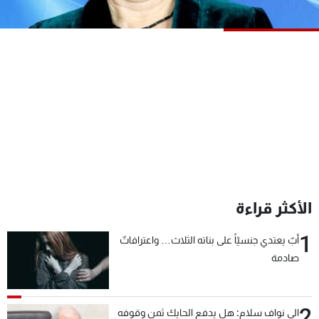
شاهد البرامج
الترددات
عن MTV
وظائف
الإنـتـاج
تواصل معنا
لاعلاناتكم
شروط الإسـتخدام
سياسة الخصوصية
الأكثر قراءة
1
أبٌ يعتدي جنسيّاً على بناته الثلاث… واعترافاتٌ
صادمة
2
الى نواف سلام: هل يدفع الحايك ثمن وقوفه