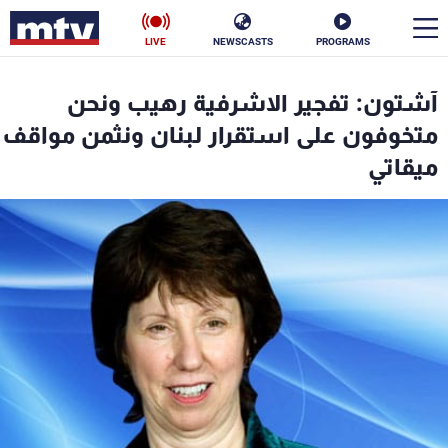
LIVE
NEWSCASTS
PROGRAMS
en
آشتون: تفجير الاشرفية رهيب ونحن
الأخبار
متخوفون على استقرار لبنان ونثمن مواقف
ميقاتي
سياسة
ناس
إقتصاد
فن
منوعات
رياضة
كأس العالم
البرامج
جدول البرامج