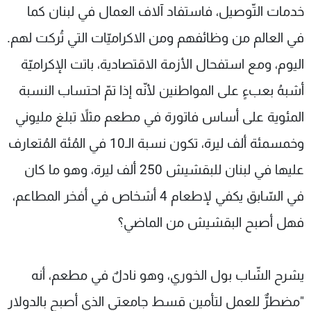
خدمات التّوصيل، فاستفاد آلاف العمال في لبنان كما
في العالم من وظائفهم ومن الاكراميّات التي تُركت لهم.
اليوم، ومع استفحال الأزمة الاقتصادية، باتت الإكراميّة
أشبهُ بعبءٍ على المواطنين لأنّه إذا تمّ احتساب النسبة
المئوية على أساس فاتورة في مطعم مثلاً تبلغ مليوني
وخمسمئة ألف ليرة، تكون نسبة الـ10 في المُئة المُتعارف
عليها في لبنان للبقشيش 250 ألف ليرة، وهو ما كان
في السّابق يكفي لإطعام 4 أشخاص في أفخر المطاعم،
فهل أصبح البقشيش من الماضي؟
يشرح الشّاب بول الخوري، وهو نادلٌ في مطعم، أنه
"مضطرٌّ للعمل لتأمين قسط جامعتي الذي أصبح بالدولار