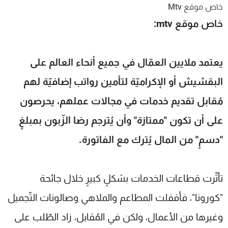
خاص موقع Mtv
شاهد البرامج
خاص موقع mtv:
الترددات
عن MTV
وظائف
يعتمد ملايين العمّال في جميع أنحاء العالم على
الإنـتـاج
تواصل معنا
لاعلاناتكم
شروط الإسـتخدام
البقشيش أو الإكراميّة لتأمين رواتب إضافيّة لهم
سياسة الخصوصية
مُقابل تقديم خدمات في مجالات عملهم، يحرصون
على أن تكون "ممتازة" وأن يُترجم رضا الزّبون بمبلغٍ
"دسمٍ" من المال يُترك مع الفاتورة.
تأثّرت قطاعات الخدمات بشكلٍ كبيرٍ خلال جائحة
"كورونا"، فأقفلت المطاعم والملاهي وصالونات التّجميل
وغيرها من الأعمال، ولكن في المُقابل، زاد الطّلب على