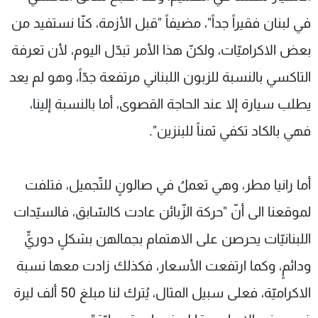
في لبنان فقيراً جداً"، مضيفاً "قبل الأزمة، كنّا نستفيد من
بعض الاكراميّات، ولكنّ هذا الأمر تبدّل اليوم، لأن تعرفة
التاكسي بالنسبة للزبون اللبناني مرتفعة جدّاً، وهو لم يعد
يطلب سيارة إلا عند الحاجة القصوى، أما بالنسبة إلينا،
فهي بالكاد تكفي ثمناً للبنزين".
أما رانيا مطر، وهي تعملُ في صالونٍ للتّجميل، فتلفت
لموقعنا الى أنّ "حركة الزّبائن عادت كالسّابق، فالسيّدات
اللبنانيّات يحرصن على الاهتمام بجمالهن بشكلٍ دوريٍّ
ودائمٍ، وكما ارتفعت الأسعار، فكذلك زادت معها نسبة
الاكراميّة، فعلى سبيل المثال، يُترك لنا مبلغ 50 ألف ليرة