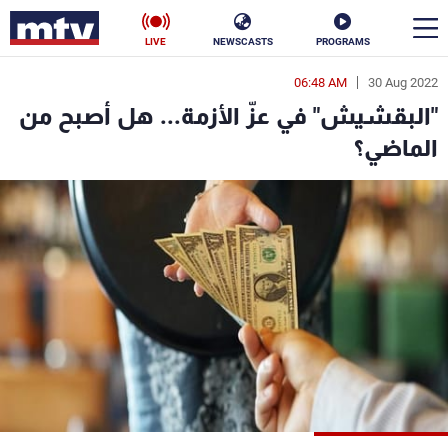
LIVE
NEWSCASTS
PROGRAMS
06:48 AM
30 Aug 2022
en
"البقشيش" في عزّ الأزمة... هل أصبح من
الأخبار
الماضي؟
سياسة
ناس
إقتصاد
فن
منوعات
رياضة
كأس العالم
البرامج
جدول البرامج