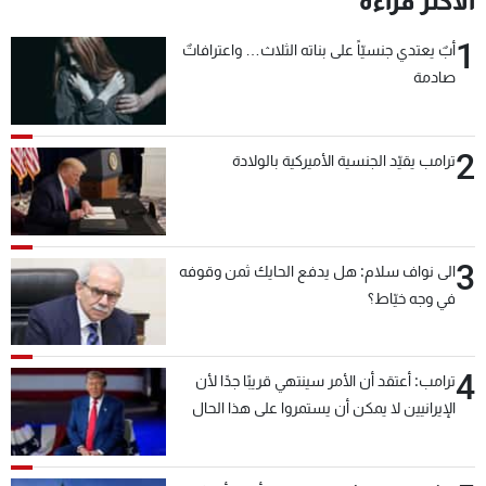
الأكثر قراءة
1
أبٌ يعتدي جنسيّاً على بناته الثلاث… واعترافاتٌ
صادمة
2
ترامب يقيّد الجنسية الأميركية بالولادة
3
الى نواف سلام: هل يدفع الحايك ثمن وقوفه
في وجه خيّاط؟
4
ترامب: أعتقد أن الأمر سينتهي قريبًا جدًا لأن
الإيرانيين لا يمكن أن يستمروا على هذا الحال