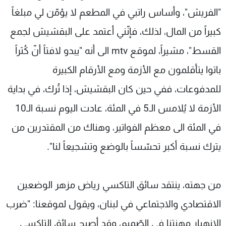
"الفريش"، وأساس راتبي في المطعم لا يؤمّن لي مبلغاً
كبيراً من المال، لذلك، فإنّني أعتمد على البقشيش لجمع
القسط"، مشيراً، لموقع mtv الى أنه "يبدو لافتاً أنّ كُثراً
باتوا يتأقلمون مع الأزمة ومع الأرقام الكبيرة
للمدفوعات، ففي حين كان البقشيش، إذا تُرك، في بداية
الأزمة لا يُلامس الـ5 في المئة، عادت اليوم نسبة الـ10
في المئة الى معظم الفواتير، وهناك من المقتدرين من
يترك نسبة أكبر تحسّساً بالوضع وتشجيعاً لنا".
من جهته، ينتقد سائق التاكسي رياض مزهر الوضعين
الاقتصادي والاجتماعي في لبنان، ويقول لموقعنا: "ضرب
الانهيار مهنتنا في الصّميم، وقد أصبح سائق التاكسي