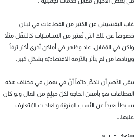
في بعض الاحيان مقابل خدمات تجميليّة".
غاب البقشيش عن الكثير من القطاعات في لبنان
خصوصاً عن تلك التي تُعتبر من الاساسيّات كالتنقّل مثلاً،
ولكن في المُقابل، عاد وظهر في أماكن أخرى أكثر ترفاً
ويرتادها من لم يتأثر بالأزمة الاقتصاديّة بشكلٍ كبير.
يبقى الأهم أن نتذكّر دائماً أنّ في يعمل في مختلف هذه
القطاعات هو بأمسّ الحاجة لكلّ مبلٍغ من المال ولو كان
بسيطاً بعيداً عن النّسب المئويّة والعادات المُتعارف
عليها...