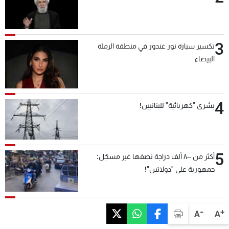
3
تكسير سيارة نور غندور في منطقة الرملة
البيضاء
4
بشرى "كهربائية" للبنانيين!
5
أكثر من ٨٠٠ ألف دراجة نصفها غير مسجّل:
جمهورية على "دولابَين"!
-
+
A
A