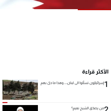
شاهد البرامج
الترددات
عن MTV
وظائف
الإنـتـاج
تواصل معنا
لاعلاناتكم
شروط الإسـتخدام
سياسة الخصوصية
الأكثر قراءة
1
إسرائيليّون تسلّلوا الى لبنان... وهذا ما حلّ بهم
2
من يصدّق الشيخ نعيم؟