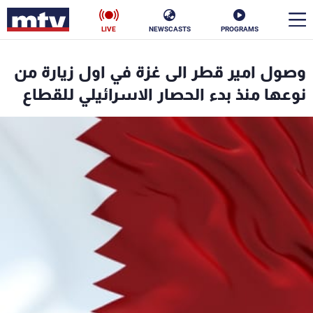
LIVE
NEWSCASTS
PROGRAMS
en
وصول امير قطر الى غزة في اول زيارة من
الأخبار
نوعها منذ بدء الحصار الاسرائيلي للقطاع
سياسة
ناس
إقتصاد
فن
منوعات
رياضة
كأس العالم
البرامج
جدول البرامج