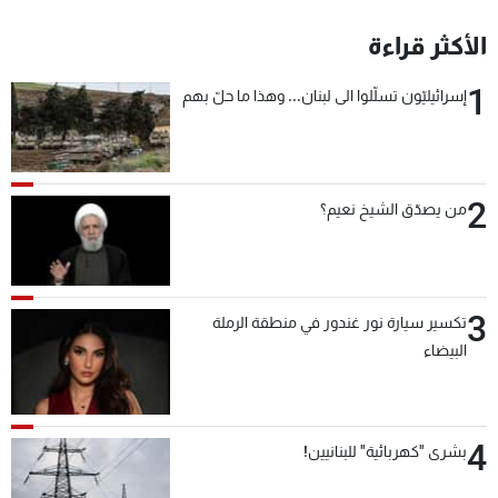
الأكثر قراءة
1
إسرائيليّون تسلّلوا الى لبنان... وهذا ما حلّ بهم
2
من يصدّق الشيخ نعيم؟
3
تكسير سيارة نور غندور في منطقة الرملة
البيضاء
4
بشرى "كهربائية" للبنانيين!