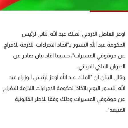
شاهد البرامج
الترددات
عن MTV
وظائف
اوعز العاهل الاردني الملك عبد الله الثاني لرئيس
الإنـتـاج
تواصل معنا
الحكومة عبد الله النسور بـ"اتخاذ الاجراءات اللازمة للافراج
لاعلاناتكم
شروط الإسـتخدام
سياسة الخصوصية
عن موقوفي المسيرات"، حسبما افاد بيان صادر عن
الديوان الملكي الاردني.
وقال البيان ان "الملك عبد الله اوعز لرئيس الوزراء عبد
الله النسور اليوم باتخاذ الحكومة الاجراءات اللازمة للافراج
عن موقوفي المسيرات وذلك وفقا للاطر القانونية
المتبعة".