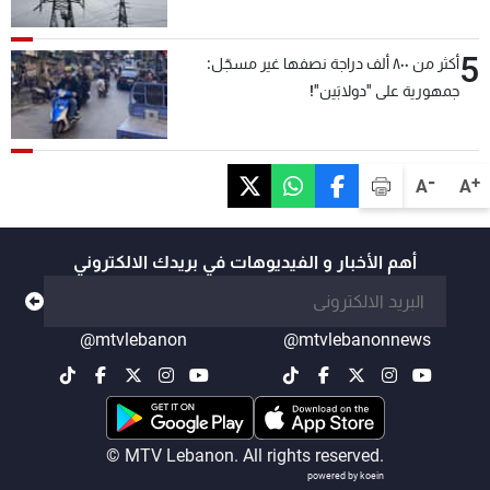
5
أكثر من ٨٠٠ ألف دراجة نصفها غير مسجّل:
جمهورية على "دولابَين"!
-
+
A
A
أهم الأخبار و الفيديوهات في بريدك الالكتروني
@mtvlebanon
@mtvlebanonnews
© MTV Lebanon. All rights reserved.
powered by koein