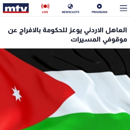
LIVE
NEWSCASTS
PROGRAMS
en
العاهل الاردني يوعز للحكومة بالافراج عن
الأخبار
موقوفي المسيرات
سياسة
ناس
إقتصاد
فن
منوعات
رياضة
كأس العالم
البرامج
جدول البرامج