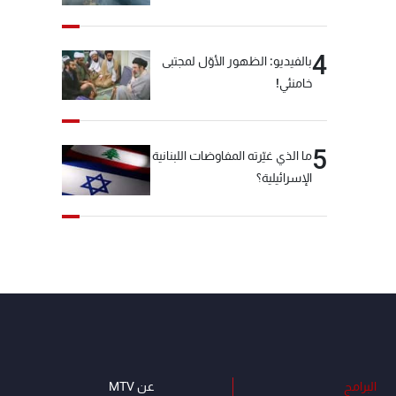
4
بالفيديو: الظهور الأوّل لمجتبى
خامنئي!
5
ما الذي غيّرته المفاوضات اللبنانية
الإسرائيلية؟
البرامج
عن MTV