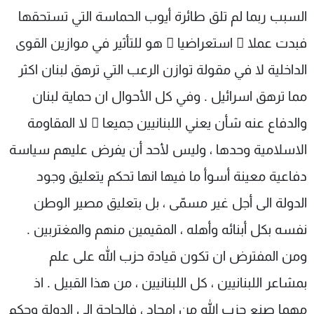
السبب ربما لم تلق طائرة أيوب الحماسة التي تستحقها
فبدت عملا ً استعراضيا ً هو للتأثير في موازين القوى
الداخلية لا في مقولة توازن الرعب التي ترهق لبنان اكثر
مما ترهق اسرائيل . وفي كل الأحوال ان حماية لبنان
والدفاع عنه شأن يعني اللبنانيين جميعا ً لا المقاومة
الاسلامية وحدها ، وليس لأحد أن يفرض عليهم سياسة
دفاعية معينة أسوأ ما فيها انها تحكم يتعليق وجود
الدولة الى أجل غير مسمّى ، بل بتعليق مصير الوطن
نفسه بكل أبنائه وأهله ، المقيمين منهم والمغتربين .
ومن المفترض ان تكون قيادة حزب الله على علم
بمشاعر اللبنانيين ، كل اللبنانيين ، من هذا القبيل . اذ
مهما صنع حزب الله من امجاد ، فالحاجة الى الدولة وحكم