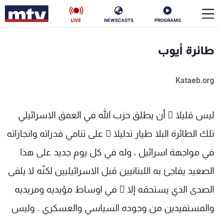
LIVE
NEWSCASTS
PROGRAMS
en
طائرة أيوب
الأخبار
Kataeb.org
سياسة
ناس
إقتصاد
فن
ليس قليلا ً أن يطلق حزب الله في العمق الاسرائيلي
تلك الطائرة البلا طيار تدليلا ً على تنامي قدراته وانجازاته
منوعات
رياضة
في مواجهة اسرائيل ، وله في كل يوم جديد على هذا
كأس العالم
الصعيد يفاجئ به اللبنانيين قبل الاسرائيليين لكنّه لا يلقى
الصدى الذي يستحقه إلا ّ في اوساط مؤيديه ومريديه
البرامج
والمستفيدين من وجوده السياسي والعسكري . وليس
جدول البرامج