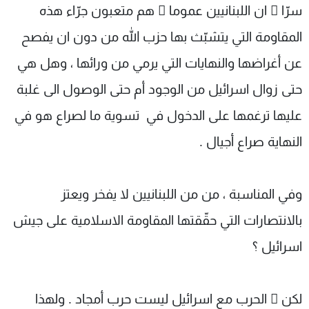
سرّا ً ان اللبنانيين عموما ً هم متعبون جرّاء هذه
شاهد البرامج
الترددات
المقاومة التي يتشبّث بها حزب الله من دون ان يفصح
عن أغراضها والنهايات التي يرمي من ورائها ، وهل هي
عن MTV
وظائف
حتى زوال اسرائيل من الوجود أم حتى الوصول الى غلبة
الإنـتـاج
تواصل معنا
لاعلاناتكم
شروط الإسـتخدام
عليها ترغمها على الدخول في تسوية ما لصراع هو في
سياسة الخصوصية
النهاية صراع أجيال .
وفي المناسبة ، من من اللبنانيين لا يفخر ويعتز
بالانتصارات التي حقّقتها المقاومة الاسلامية على جيش
اسرائيل ؟
لكن ّ الحرب مع اسرائيل ليست حرب أمجاد . ولهذا