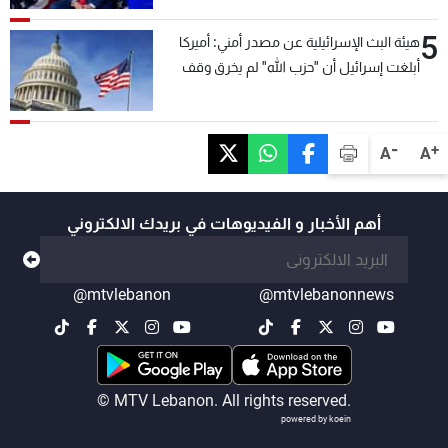
5
هيئة البث الإسرائيلية عن مصدر أمني: أميركا
أبلغت إسرائيل أن "حزب الله" لم يخرق وقف
إطلاق النار أمس في مجدل زون وطلبت منها
عدم التصعيد خشية أن يؤثر ذلك على مفاوضات
روما
-
+
A
A
أهم الأخبار و الفيديوهات في بريدك الالكتروني
@mtvlebanon
@mtvlebanonnews
© MTV Lebanon. All rights reserved.
powered by koein