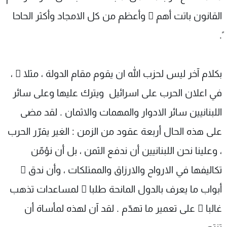
القانون باتت أهم ّ وأعظم من كل الامجاد وأكثر الحاحا
ً.
بكلام آخر ليس لحزب الله ان يقوم مقام الدولة ، مثلا ً ،
في اعلان الحرب على اسرائيل ويترك عليها وعلى سائر
اللبنانيين سائر الادوار والمهمات والاثمان . لقد مضى
على هذه الحال أربعة عقود من الزمن : الغير يقرّر الحرب
، وعلينا نحن اللبنانيين أن ندفع الثمن ، بل أن نؤمّن
تكاليفها في الارواح والارزاق والممتلكات ، وأن ندق ّ
أبواب ما يعرف بالدول المانحة طلبا ً لمساعدات تذهب
غالبا ً على تعمير ما تهدّم . لقد آن لهذه لمأساة أن