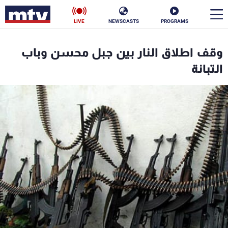
LIVE
NEWSCASTS
PROGRAMS
en
وقف اطلاق النار بين جبل محسن وباب
الأخبار
التبانة
سياسة
ناس
إقتصاد
فن
منوعات
رياضة
كأس العالم
البرامج
جدول البرامج