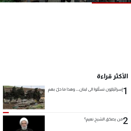
شاهد البرامج
الترددات
عن MTV
وظائف
الإنـتـاج
تواصل معنا
لاعلاناتكم
شروط الإسـتخدام
سياسة الخصوصية
الأكثر قراءة
1
إسرائيليّون تسلّلوا الى لبنان... وهذا ما حلّ بهم
2
من يصدّق الشيخ نعيم؟