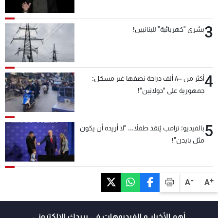
3
بشرى "كهربائية" للبنانيين!
4
أكثر من ٨٠٠ ألف دراجة نصفها غير مسجّل:
جمهورية على "دولابَين"!
5
بالفيديو: ترامب يُنقذ طفلاً... "لا أريده أن يكون
مثل بايدن"!
-
+
A
A
أهم الأخبار و الفيديوهات في بريدك الالكتروني