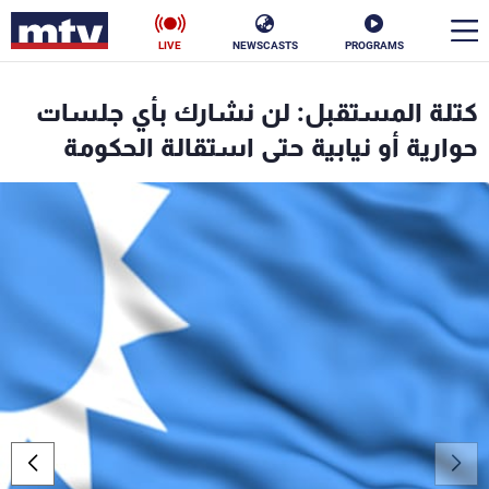
LIVE
NEWSCASTS
PROGRAMS
en
كتلة المستقبل: لن نشارك بأي جلسات
الأخبار
حوارية أو نيابية حتى استقالة الحكومة
سياسة
ناس
إقتصاد
فن
منوعات
رياضة
كأس العالم
البرامج
جدول البرامج