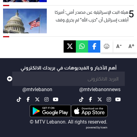
5
هيئة البث الإسرائيلية عن مصدر أمني: أميركا
أبلغت إسرائيل أن "حزب الله" لم يخرق وقف
إطلاق النار أمس في مجدل زون وطلبت منها
عدم التصعيد خشية أن يؤثر ذلك على مفاوضات
روما
-
+
A
A
أهم الأخبار و الفيديوهات في بريدك الالكتروني
@mtvlebanon
@mtvlebanonnews
© MTV Lebanon. All rights reserved.
powered by koein