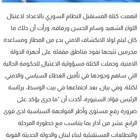
شاهد البرامج
الترددات
اتهمت كتلة المستقبل النظام السوري بالاعداد لاغتيال
اللواء الشهيد وسام الحسن ورفاقه، ورأت أن ذلك ما
عن MTV
وظائف
كان ليتم لولا الانكشاف الامني بدء من المطار ومساعدة
الإنـتـاج
تواصل معنا
لاعلاناتكم
شروط الإسـتخدام
مجرمين تتيحها نفوذ مناطق مقفلة على أجهزة الدولة
سياسة الخصوصية
الامنية، وحملت الكتلة مسؤولية الاغتيال للحكومة الحالية
التي ساهم وجودها في تأمين الغطاء السياسي والامني.
لكتلة، وفي بيان، بعد اجتماعها في بيت الوسط، برئاسة
الرئيس فؤاد السنيورة، أكدت أن "ما جرى يؤكد على
ضرورة رفع مستوى وأطر المواجهة السياسية لدى قوى
الرابع عشر من آذار بما يتناسب مع خطورة المرحلة
والتطلعات المستقبلية لبناء لبنان والدولة الحديثة القوية