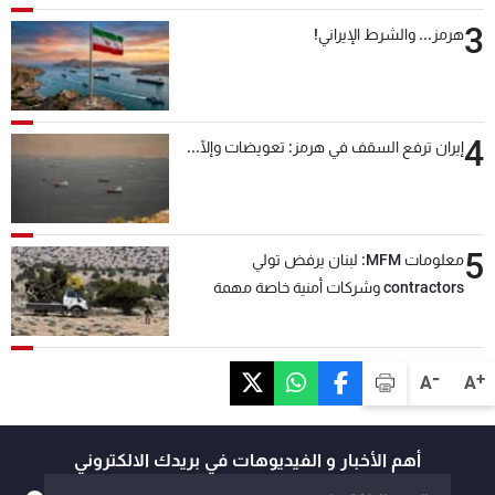
3
هرمز... والشرط الإيراني!
4
إيران ترفع السقف في هرمز: تعويضات وإلّا...
5
معلومات MFM: لبنان يرفض تولي
contractors وشركات أمنية خاصة مهمة
التحقق من نزع سلاح "حزب الله"
-
+
A
A
أهم الأخبار و الفيديوهات في بريدك الالكتروني