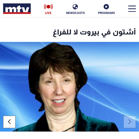
LIVE
NEWSCASTS
PROGRAMS
en
آشتون في بيروت لا للفراغ
الأخبار
سياسة
ناس
إقتصاد
فن
منوعات
رياضة
كأس العالم
البرامج
جدول البرامج