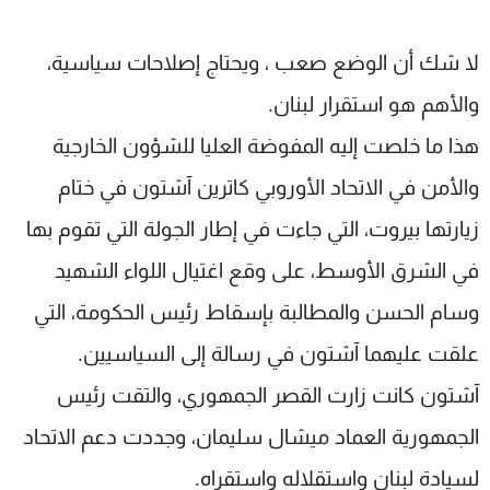
شاهد البرامج
الترددات
لا شك أن الوضع صعب ، ويحتاج إصلاحات سياسية،
والأهم هو استقرار لبنان.
عن MTV
وظائف
هذا ما خلصت إليه المفوضة العليا للشؤون الخارجية
الإنـتـاج
تواصل معنا
لاعلاناتكم
شروط الإسـتخدام
والأمن في الاتحاد الأوروبي كاترين آشتون في ختام
سياسة الخصوصية
زيارتها بيروت، التي جاءت في إطار الجولة التي تقوم بها
في الشرق الأوسط، على وقع اغتيال اللواء الشهيد
وسام الحسن والمطالبة بإسقاط رئيس الحكومة، التي
علقت عليهما آشتون في رسالة إلى السياسيين.
آشتون كانت زارت القصر الجمهوري، والتقت رئيس
الجمهورية العماد ميشال سليمان، وجددت دعم الاتحاد
لسيادة لبنان واستقلاله واستقراه.