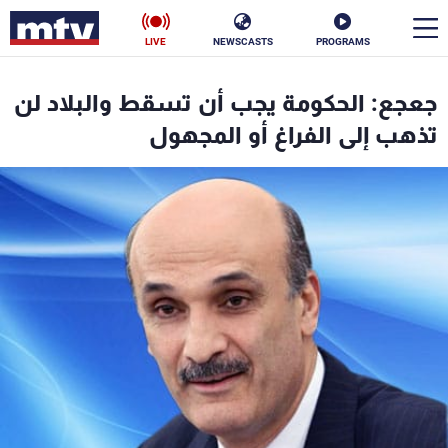
LIVE
NEWSCASTS
PROGRAMS
en
جعجع: الحكومة يجب أن تسقط والبلاد لن
الأخبار
تذهب إلى الفراغ أو المجهول
سياسة
ناس
إقتصاد
فن
منوعات
رياضة
كأس العالم
البرامج
جدول البرامج