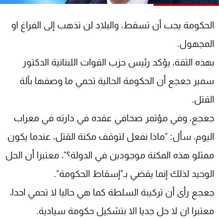
شاهد البرامج
الترددات
الحكومة يجب أن تسقط، والبلاد لن تذهب إلى الفراغ او
المجهول.
عن MTV
وظائف
بهذه الثقة، يؤكد رئيس حزب القوات اللبنانية الدكتور
الإنـتـاج
تواصل معنا
لاعلاناتكم
شروط الإسـتخدام
سمير جعجع أن الحكومة الحالية تحمي ما وصفها بآلة
سياسة الخصوصية
القتل.
جعجع، وفي مؤتمر صحافي عقده في دارته في معراب
اليوم، سأل: "ماذا نفعل لتوقف مكنة القتل، عندما يكون
ممثلو هذه المكنة موجودين في الدولة؟"، معتبرا أن الحل
الوحيد لذلك إنما يقضي بـ"إسقاط الحكومة".
جعجع رأى أن تركيبة السلطة كما هي حاليا لا تحمي احدا،
معتبرا ان لا حل جديا الا بتشكيل حكومة سيادية.