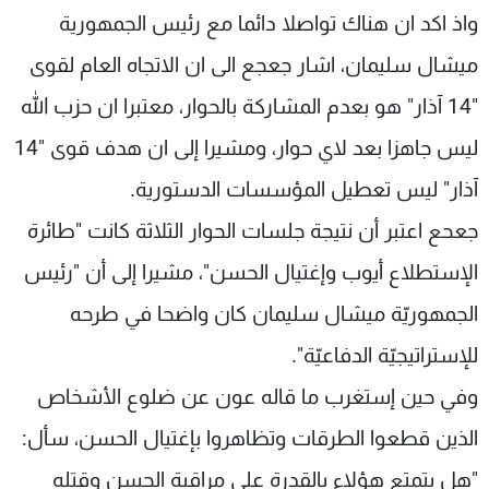
واذ اكد ان هناك تواصلا دائما مع رئيس الجمهورية
ميشال سليمان، اشار جعجع الى ان الاتجاه العام لقوى
"14 آذار" هو بعدم المشاركة بالحوار، معتبرا ان حزب الله
ليس جاهزا بعد لاي حوار، ومشيرا إلى ان هدف قوى "14
آذار" ليس تعطيل المؤسسات الدستورية.
جعحع اعتبر أن نتيجة جلسات الحوار الثلاثة كانت "طائرة
الإستطلاع أيوب وإغتيال الحسن"، مشيرا إلى أن "رئيس
الجمهوريّة ميشال سليمان كان واضحا في طرحه
للإستراتيجيّة الدفاعيّة".
وفي حين إستغرب ما قاله عون عن ضلوع الأشخاص
الذين قطعوا الطرقات وتظاهروا بإغتيال الحسن، سأل:
"هل يتمتع هؤلاء بالقدرة على مراقبة الحسن وقتله