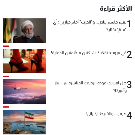
الأكثر قراءة
1
نعيم قاسم يبادر... و"الحزب" أمام خيارين: أيّ
"سمّ" يختار؟
2
في بيروت: تفكيك شبكتين منظّمتين للدعارة!
3
هل اقتربت عودة الرحلات المباشرة بين لبنان
وأميركا؟
4
هرمز... والشرط الإيراني!