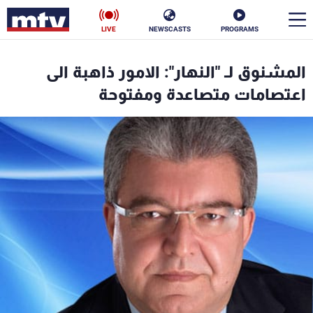
LIVE
NEWSCASTS
PROGRAMS
en
المشنوق لـ "النهار": الامور ذاهبة الى
الأخبار
اعتصامات متصاعدة ومفتوحة
سياسة
ناس
إقتصاد
فن
منوعات
رياضة
كأس العالم
البرامج
جدول البرامج