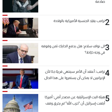
صادمة
2
ترامب يقيّد الجنسية الأميركية بالولادة
3
الى نواف سلام: هل يدفع الحايك ثمن وقوفه
في وجه خيّاط؟
4
ترامب: أعتقد أن الأمر سينتهي قريبًا جدًا لأن
الإيرانيين لا يمكن أن يستمروا على هذا الحال
5
هيئة البث الإسرائيلية عن مصدر أمني: أميركا
أبلغت إسرائيل أن "حزب الله" لم يخرق وقف
إطلاق النار أمس في مجدل زون وطلبت منها