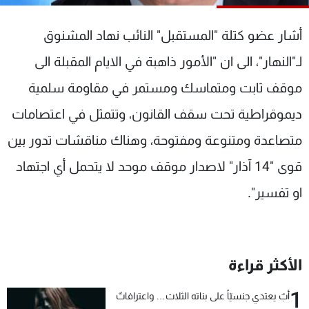
شاهد البرامج
الترددات
أشار عضو كتلة "المستقبل" النائب نهاد المشنوق
لـ"النهار"، الى ان "الأمور ذاهبة في الايام المقبلة الى
عن MTV
وظائف
موقف ثابت ومتماسك ومستمر في مقاومة سلمية
الإنـتـاج
تواصل معنا
لاعلاناتكم
شروط الإسـتخدام
ديموقراطية تحت سقف القانون، وتتمثل في اعتصامات
سياسة الخصوصية
متصاعدة ومتنوعة ومفتوحة، وهناك مناقشات تدور بين
قوى "14 آذار" لاصدار موقف موحد لا يتحمل أي اجتهاد
او تفسير".
الأكثر قراءة
1
أبٌ يعتدي جنسيّاً على بناته الثلاث… واعترافاتٌ