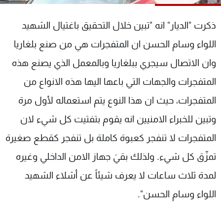
شاهد البرامج
الترددات
ذكرت "الديار" انه "تبين خلال التحقيق باغتيال الشهيد
اللواء وسام الحسن ان المتفجرات هي من صنع بلغاريا
عن MTV
وظائف
وان الاتصال سيجري ببلغاريا وبالمعمل الذي يصنع هذه
الإنـتـاج
تواصل معنا
لاعلاناتكم
شروط الإسـتخدام
المتفجرات والجهات التي باعها اليها هذه الانواع من
سياسة الخصوصية
المتفجرات، حيث ان هذا النوع يتم استعماله لأول مرة
وتبين للخبراء الامنيين انه يقوم بتفتيت كل شيء لان
المتفجرات لا تنفجر كعبوة كاملة بل تنفجر كقطع صغيرة
تمزّق كل شيء. ولذلك بقيَ جهاز الامن الداخلي وغيره
لمدة ثلاث ساعات لا يعرف شيئاً عن أشلاء الشهيد
اللواء وسام الحسن".