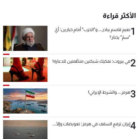
الأكثر قراءة
1
نعيم قاسم يبادر... و"الحزب" أمام خيارين: أيّ
"سمّ" يختار؟
2
في بيروت: تفكيك شبكتين منظّمتين للدعارة!
3
هرمز... والشرط الإيراني!
4
إيران ترفع السقف في هرمز: تعويضات وإلّا...