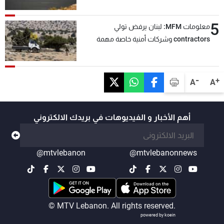
5
معلومات MFM: لبنان يرفض تولي
contractors وشركات أمنية خاصة مهمة
التحقق من نزع سلاح "حزب الله"
-
+
A
A
أهم الأخبار و الفيديوهات في بريدك الالكتروني
@mtvlebanon
@mtvlebanonnews
© MTV Lebanon. All rights reserved.
powered by koein