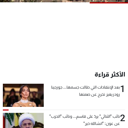
شاهد البرامج
الترددات
عن MTV
وظائف
الإنـتـاج
تواصل معنا
لاعلاناتكم
شروط الإسـتخدام
سياسة الخصوصية
الأكثر قراءة
1
بعد الإنتقادات التي طالت جسمها... جورجينا
رودريغيز تخرج عن صمتها
2
نائب "الثنائي" يردّ على قاسم... ونائب "الحزب"
عن عون: "انشالله خير"