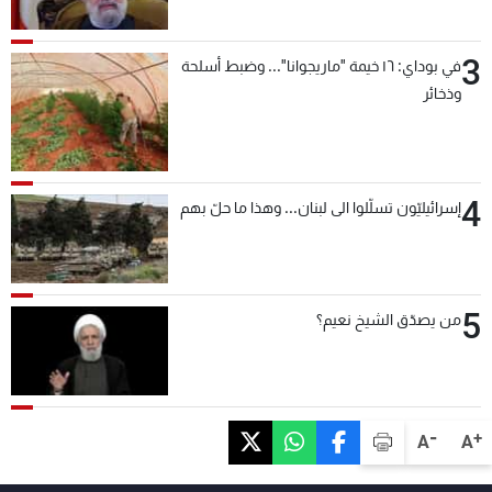
3
في بوداي: ١٦ خيمة "ماريجوانا"... وضبط أسلحة
وذخائر
4
إسرائيليّون تسلّلوا الى لبنان... وهذا ما حلّ بهم
5
من يصدّق الشيخ نعيم؟
-
+
A
A