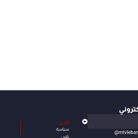
كتروني
الأخبار
سياسة
@mtvleba
ناس