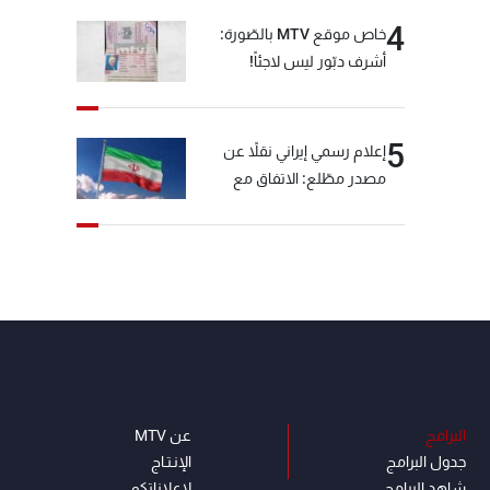
4
خاص موقع MTV بالصّورة:
أشرف دبّور ليس لاجئاً!
5
إعلام رسمي إيراني نقلاً عن
مصدر مطّلع: الاتفاق مع
سلطنة عمان بشأن مضيق
هرمز سيتأجل ما دامت أميركا
تهدد إيران
البرامج
عن MTV
جدول البرامج
الإنـتـاج
شاهد البرامج
لاعلاناتكم