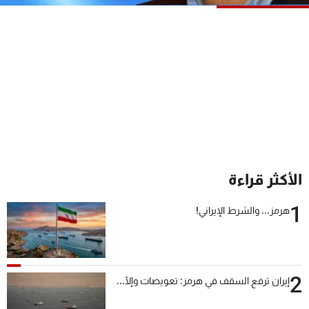
شاهد البرامج
الترددات
عن MTV
وظائف
الإنـتـاج
تواصل معنا
لاعلاناتكم
شروط الإسـتخدام
سياسة الخصوصية
الأكثر قراءة
1
هرمز... والشرط الإيراني!
2
إيران ترفع السقف في هرمز: تعويضات وإلّا...