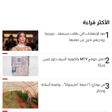
الأكثر قراءة
1
بعد الإنتقادات التي طالت جسمها... جورجينا
رودريغيز تخرج عن صمتها
2
خاص موقع MTV بالصّورة: أشرف دبّور ليس
لاجئاً!
3
في بوداي: ١٦ خيمة "ماريجوانا"... وضبط أسلحة
وذخائر