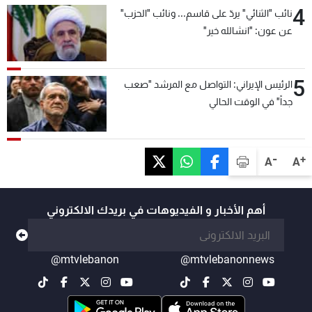
4
نائب "الثنائي" يردّ على قاسم... ونائب "الحزب"
عن عون: "انشالله خير"
5
الرئيس الإيراني: التواصل مع المرشد "صعب
جداً" في الوقت الحالي
-
+
A
A
أهم الأخبار و الفيديوهات في بريدك الالكتروني
@mtvlebanon
@mtvlebanonnews