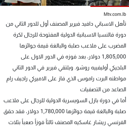
شاهد البرامج
الترددات
Mtv.com.lb
تأهل الاسباني دافيد فيرير المصنف أول للدور الثاني من
عن MTV
وظائف
دورة فالنسيا الاسبانية الدولية المفتوحة للرجال لكرة
الإنـتـاج
تواصل معنا
المضرب على ملاعب صلبة والبالغة قيمة جوائزها
لاعلاناتكم
شروط الإسـتخدام
سياسة الخصوصية
1,805,000 دولار، بعد فوزه في الدور الاول على
البلجيكي أوليفييه روشو. ويلتقي فيرير في الدور الثاني
مواطنه البرت راموس الذي فاز على الاميركي راجيف رام
الصاعد من التصفيات
أما في دورة بازل السويسرية الدولية للرجال على ملاعب
صلبة والبالغة قيمة جوائزها 1,780,000 دولار، فقد حقق
الفرنسي ريشار غاسكيه المصنف ثالثاً فوزاً صعباً بثلاث