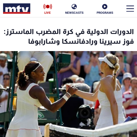
LIVE
NEWSCASTS
PROGRAMS
en
الدورات الدولية في كرة المضرب الماسترز:
الأخبار
فوز سيرينا ورادفانسكا وشارابوفا
سياسة
ناس
إقتصاد
فن
منوعات
رياضة
كأس العالم
البرامج
جدول البرامج