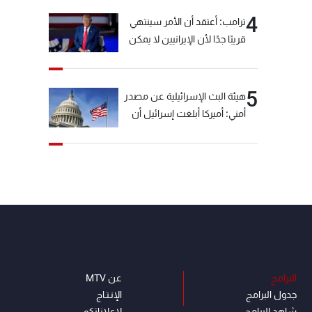
4
ترامب: أعتقد أن الأمر سينتهي
قريبًا جدًا لأن الإيرانيين لا يمكن
أن يستمروا على هذا الحال
5
هيئة البث الإسرائيلية عن مصدر
أمني: أميركا أبلغت إسرائيل أن
"حزب الله" لم يخرق وقف إطلاق
النار أمس في مجدل زون
وطلبت منها عدم التصعيد
خشية أن يؤثر ذلك على
مفاوضات روما
البرامج
عن MTV
جدول البرامج
الإنـتـاج
شاهد البرامج
لاعلاناتكم