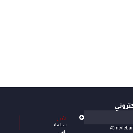
كتروني
الأخبار
سياسة
@mtvleba
ناس