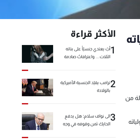
الأكثر قراءة
ته
1
أبٌ يعتدي جنسيّاً على بناته
الثلاث… واعترافاتٌ صادمة
2
ترامب يقيّد الجنسية الأميركية
بالولادة
لة من
3
الى نواف سلام: هل يدفع
ياته
الحايك ثمن وقوفه في وجه
خيّاط؟