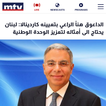
LIVE
NEWSCASTS
PROGRAMS
en
الداعوق هنأ الراعي بتعيينه كاردينالا: لبنان
الأخبار
يحتاج الى أمثاله لتعزيز الوحدة الوطنية
سياسة
ناس
إقتصاد
فن
منوعات
رياضة
كأس العالم
البرامج
جدول البرامج