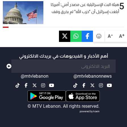
5
هيئة البث الإسرائيلية عن مصدر أمني: أميركا
أبلغت إسرائيل أن "حزب الله" لم يخرق وقف
إطلاق النار أمس في مجدل زون وطلبت منها
عدم التصعيد خشية أن يؤثر ذلك على مفاوضات
روما
-
+
A
A
أهم الأخبار و الفيديوهات في بريدك الالكتروني
@mtvlebanon
@mtvlebanonnews
© MTV Lebanon. All rights reserved.
powered by koein