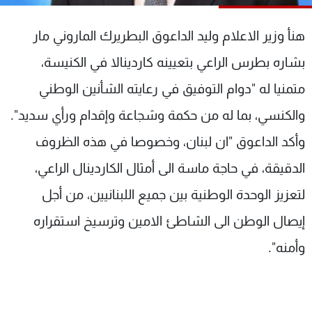
شاهد البرامج
الترددات
هنأ وزير الاعلام وليد الداعوق البطريرك الماروني مار
بشاره بطرس الراعي بتعيينه كاردينالا في الكنيسة،
عن MTV
وظائف
متمنيا له "دوام التوفيق في رعايته الشأنين الوطني
الإنـتـاج
تواصل معنا
لاعلاناتكم
شروط الإسـتخدام
والكنسي، بما له من حكمة وشجاعة وإقدام ورأي سديد".
سياسة الخصوصية
وأكد الداعوق "ان لبنان، وخصوصا في هذه الظروف
الدقيقة، في حاجة ماسة الى أمثال الكاردينال الراعي،
لتعزيز الوحدة الوطنية بين جميع اللبنانيين، من أجل
إيصال الوطن الى الشاطئ الامين وترسيخ استقراره
وأمنه".