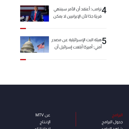
4
ترامب: أعتقد أن الأمر سينتهي
قريبًا جدًا لأن الإيرانيين لا يمكن
أن يستمروا على هذا الحال
5
هيئة البث الإسرائيلية عن مصدر
أمني: أميركا أبلغت إسرائيل أن
"حزب الله" لم يخرق وقف إطلاق
النار أمس في مجدل زون
وطلبت منها عدم التصعيد
خشية أن يؤثر ذلك على
مفاوضات روما
البرامج
عن MTV
جدول البرامج
الإنـتـاج
شاهد البرامج
لاعلاناتكم