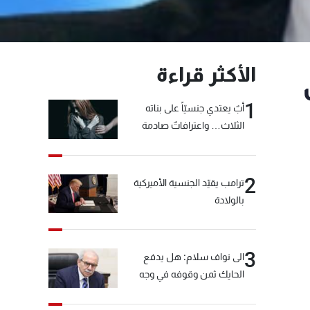
الأكثر قراءة
1
أبٌ يعتدي جنسيّاً على بناته
الثلاث… واعترافاتٌ صادمة
2
ترامب يقيّد الجنسية الأميركية
بالولادة
3
الى نواف سلام: هل يدفع
الحايك ثمن وقوفه في وجه
خيّاط؟