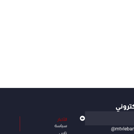
كتروني
الأخبار
سياسة
@mtvleba
ناس