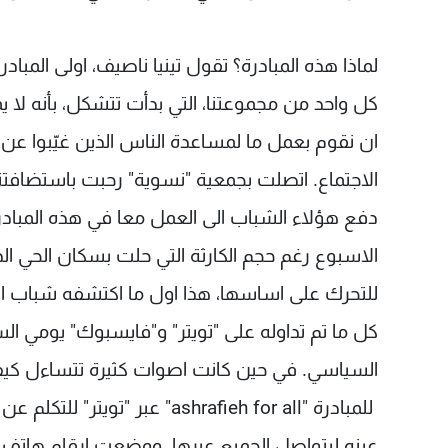
كل واحد من مجموعتنا، التي بدأت تتشكل، بأنه لا ي
ان نقوم بعمل ما لمساعدة الناس الذين غيّبوا عن ال
الاجتماع. اتصلت بجمعية "نسوية" رحبت باستضافتن
دفع هؤلاء الشباب الى العمل معا في هذه المبادرة
الاسبوع رغم حجم الكارثة التي حلت بسكان الحي الذي
للتحرك على اساسها، هذا اول ما اكتشفه شباب الم
كل ما تم تداوله على "تويتر" و"فايسبوك" يومي ال
السياسي. في حين كانت اصوات كثيرة تتساءل كيف ي
للمبادرة "ashrafieh for all"
عينه ليتواصل الجميع عبرها. ووضعت ارقام هاتف لل