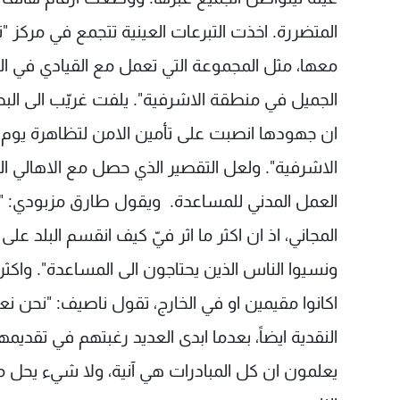
المتضررة. اخذت التبرعات العينية تتجمع في مركز 
معها، مثل المجموعة التي تعمل مع القيادي في الت
الجميل في منطقة الاشرفية". يلفت غريّب الى الب
ان جهودها انصبت على تأمين الامن لتظاهرة يوم ال
الاشرفية". ولعل التقصير الذي حصل مع الاهالي ا
العمل المدني للمساعدة. ويقول طارق مزبودي: "
المجاني، اذ ان اكثر ما اثر فيّ كيف انقسم البلد عل
ونسيوا الناس الذين يحتاجون الى المساعدة". واكثر م
اكانوا مقيمين او في الخارج، تقول ناصيف: "نحن
النقدية ايضاً، بعدما ابدى العديد رغبتهم في تقدي
يعلمون ان كل المبادرات هي آنية، ولا شيء يحل مك