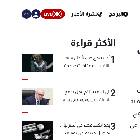
البرامج
نشرة الأخبار
LIVE
en
الأكثر قراءة
1
أبٌ يعتدي جنسيّاً على بناته
الثلاث… واعترافاتٌ صادمة
ل
2
الى نواف سلام: هل يدفع
الحايك ثمن وقوفه في وجه
اتة
خيّاط؟
اح
3
 في
بعد انكشافهم في أستراليا...
تفاصيل جديدة عن توقيف