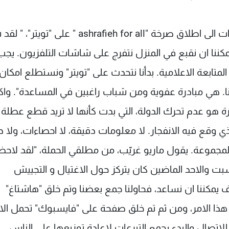
لماذا هذه المبادرة؟ تقول تينيا ناصيف، اولى المبادرات الى اطلاق صرخة "ashrafieh for all " عل
مكننا ان نقبع في المنزل نتفرج على شاشات التلفزيون. يجب 
متابعة الاعلامية. بدأنا نتحدث على "تويتر" ونستطلع امكان
ا. هي مبادرة عفوية ومن شباب راغبين في المساعدة". واكث
 هو عدم تحرك الدولة، التي بدت كأنها لا تريد قطع عطلة 
 وقع فيه الانفجار. لا معلومات دقيقة، لا احصاءات، ولا دا
جموعة. يقول ماريو غريّب، من مطلقي الحملة، "لقد لاحظن
سبت والاحد الماضين كان يتركز حول الاغتيال و التجييش
مكننا ان نساعد، فحاولنا جمع بعضنا وتم خلق "هاشتاغ"
 عبر "تويتر" للتكلم عن هذا الامر، ومن ثم تم خلق صفحة على "فايسبوك" تحمل 
اتصال والبدء بجمع التبرعات لاعادة توزيعها على الناس