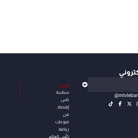
كتروني
الأخبار
سياسة
@mtvleba
ناس
إقتصاد
فن
منوعات
رياضة
كأس العالم