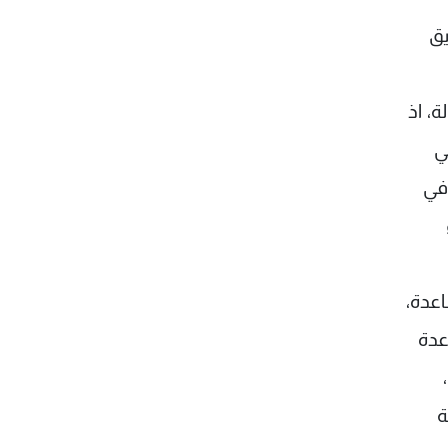
يق
، اذ
ي
في
اعدة،
عدة
ة