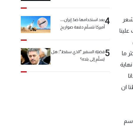
"شبكة الكوكايين"
4
ى "تويتر"، " لقد شعر
بعد استخدامها ضدّ إيران...
أميركا تتسلّم دفعة صواريخ
علينا
كبيرة!
5
قضيّة السفير "الذي سقط": هل
ر ما
يُسلَّم إلى بلده؟
نهاية
تا
ا ان
الاسم