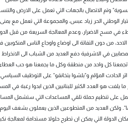
"نسوية" وتم الاتصال بالجهات التي تعمل على الارض والتنس
يار الوطني الحر زياد عبس، والمجموعة التي تعمل مع يمنى
طء في مسح الاضرار، وعدم المعالجة السريعة من قبل الدولة
احد، من دون التفاتة الى اوضاع واوجاع الناس المنكوبين ف
لمصابين في الاشرفية دفع العديد من الشباب الى الانخراط 
تجمعنا كل واحد من منطقة وكل ما يجمعنا هو حب العطاء
ى اثر الحادث المؤلم و"بلشوا يتخانقو" على التوظيف السياسي
ا يلفت هو العدد الكثير للبنانيين الذين ابدوا رغبة في المس
 نعمل على تنظيم حملة تلقي المساعدات التي ستشمل المسا
مها". ولكن العديد من المتطوعين الذين يعملون بشغف اليوم،
ان الدولة التي يمكن ان تطرح حلولا مستدامة لمعالجة نكب