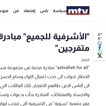
سياسة
ناس
إقتصاد
فن
منوع
+
"الأشرفية للجميع" مبادرة 
A
-
A
متفرجين"
النهار
"ashrafieh for all" مبادرة مدنية م
الانظار تحولت الى حدث اغتيال اللواء وسام الحسن.
الى الناس الذين طالهم الانفجار، تلك العائلات ال
والاجساد والممتلكات. المبادرة بدأت بدعوات وتس
مقر جمعية "نسوية" في الاشرفية التي فتحت ابوابه