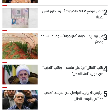
2
خاص موقع MTV بالصّورة: أشرف دبّور ليس
لاجئاً!
3
في بوداي: ١٦ خيمة "ماريجوانا"... وضبط أسلحة
وذخائر
4
نائب "الثنائي" يردّ على قاسم... ونائب "الحزب"
عن عون: "انشالله خير"
5
الرئيس الإيراني: التواصل مع المرشد "صعب
جداً" في الوقت الحالي