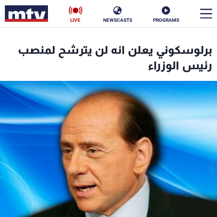
LIVE
NEWSCASTS
PROGRAMS
en
برلوسكوني يعلن انه لن يترشح لمنصب
الأخبار
رئيس الوزراء
سياسة
ناس
إقتصاد
فن
منوعات
رياضة
كأس العالم
البرامج
جدول البرامج