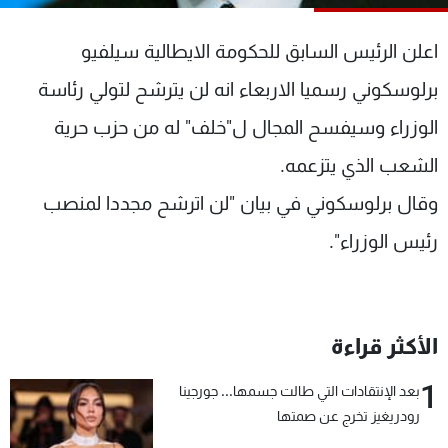
شاهد البرامج
الترددات
اعلن الرئيس السابق للحكومة الايطالية سيلفيو
برلوسكوني رسميا الاربعاء انه لن يترشح لتولي رئاسة
عن MTV
وظائف
الوزراء وسيفسح المجال ل"خلف" له من حزب حرية
الإنـتـاج
تواصل معنا
لاعلاناتكم
شروط الإسـتخدام
الشعب الذي يتزعمه.
سياسة الخصوصية
وقال برلوسكوني في بيان "لن اترشح مجددا لمنصب
رئيس الوزراء".
الأكثر قراءة
1
بعد الإنتقادات التي طالت جسمها... جورجينا
رودريغيز تخرج عن صمتها