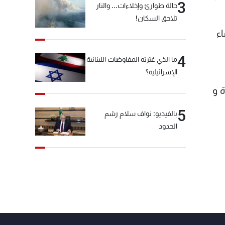
3
حالة طوارئ وإخلاءات... والنار
تلاحق السكان!
ء
4
ما الذي غيّرته المفاوضات اللبنانية
الإسرائيلية؟
ة و
5
بالفيديو: نواف سلام رسّم
الحدود