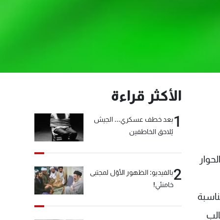
الأكثر قراءة
1
بعد خطف عسكري... الجيش
يُلاحق الخاطفين
حوار
2
بالفيديو: الظهور الأوّل لمجتبى
خامنئي!
ناسبة
الب