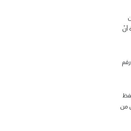
ن
أنّ
فى مظلوم رقم
حفظ
ن من