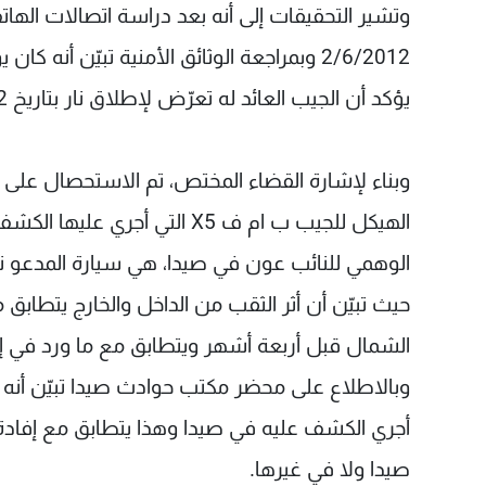
وتشير التحقيقات إلى أنه بعد دراسة اتصالات الهات
2/6/2012 وبمراجعة الوثائق الأمنية تبيّن أن
يؤكد أن الجيب العائد له تعرّض لإطلاق نار بتاريخ 2/6/2012 يوم توجهه إلى عكار.
وبناء لإشارة القضاء المختص، تم الاستحصال على 
الهيكل للجيب ب ام ف X5 التي
الوهمي للنائب عون في صيدا، هي سيارة المدعو ن
حيث تبيّن أن أثر الثقب من الداخل والخارج يتطاب
الشمال قبل أربعة أشهر ويتطابق مع ما ورد في إف
وبالاطلاع على محضر مكتب حوادث صيدا تبيّن أنه ور
أجري الكشف عليه في صيدا وهذا يتطابق مع إفادة
صيدا ولا في غيرها.