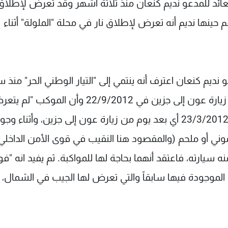
 شاهدوا الجيب لون أسود نوع ب أم ف X5 العائد للمدعو نديم كنعان منذ ثلاثة أشهر وقد تعرض لإطلا
حينها نديم أنه تعرض لإطلاق نار في محلة "الملولة" أثناء
 صاحب سيارة الجيب ب أم ف X5 المدعو نديم كنعان اعترف أنه ينتمي إلى "التيار الوطني الحر" منذ
وأنه كلّف بمهمات مواكبة سباقة آخرها كانت أثناء زيارة عون إلى جزين في 22/9/2012 وأن الموكب
لأي إطلاق نار في صيدا". ويتابع في إفادته أنه في 23/3/2012 أي بعد يوم من زيارة عون إلى جزين، وأثناء 
وني أو ملحم (والمقصود هنا النقيب في قوى الأمن الداخلي
سيارته، فاعتقد أنهما بحاجة لها للمواكبة. ثم يفيد انه "ف
الموجودة فيها سابقاً والتي تعرض لها الجيب في الشمال، 