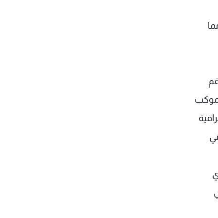
ما
قم
 الموكب
افية
في
ي
ي