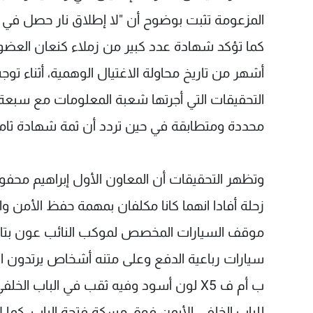
المزعومة تثبت بوضوح أن "لا إطلاق نار حصل في ص
كما تؤكد شهادة عدد كبير من زملاء كنعان العضو ف
أشهر من تاريخ محاولة الاغتيال الوهمية، أثناء تو
التحقيقات التي أجرتها شعبة المعلومات مع سبعة ش
محددة ومتطابقة في حين تردد أن ثمة شهادة ثامنة 
وتظهر التحقيقات أن المعاون الأول إبراهيم م
زحلة أفادا انهما كانا مكلفان بمهمة حفظ الأمن و
سيارات رباعية الدفع وعلى متنه أشخاص يرتدون الل
ب أم ف X5 لون أسود وفيه ثقب في الباب ا
للباب الخلفي الأيمن فوق مسكة فتحة الباب، كما ل