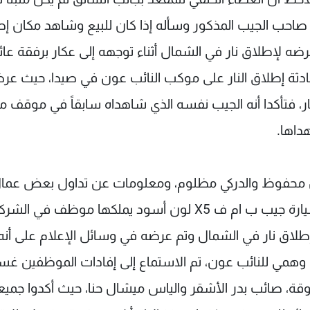
صاحب الجيب المذكور وسأله إذا كان للبيع وشاهد مكان إص
 لإطلاق نار في الشمال أثناء توجهه إلى عكار برفقة عائل
حادثة إطلاق النار على موكب النائب عون في صيدا، حيث ع
ر، فتأكدا أنه الجيب نفسه الذي شاهداه سابقاً في موقف 
داها.
أول محفوظ والدركي مظلوم، ومعلومات عن تداول بعض عما
شركة "سيدم" للألومنيوم في "ذوق مكايل" عن سيارة جيب ب ام ف X5 لون أسود يملكها موظف في ال
لاق نار في الشمال وتم عرضه في وسائل الإعلام على أنه
وهمي للنائب عون، تم الاستماع إلى إفادات الموظفين غس
قة، صائب بدر الأشقر والياس ميشال حنا، حيث أكدوا جمي