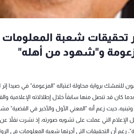
 تحقيقات شعبة المعلومات
مزعومة و"شهود من أهله"
ن للتمسّك برواية محاولة اغتياله "المزعومة" في صيدا إثر ا
دما كان قد تنصل منها سابقاً خلال إطلالاته الإعلامية والق
 وتبنيه، حيث زعم أنه "المعني الأول والأخير في القضية" مشدّ
ئل الإعلام التي عملت على تشويه صورته، إذ نشرت نقلاً عن
ة"، رغم أن التحقيقات التي أجرتها شعبة المعلومات في الروا