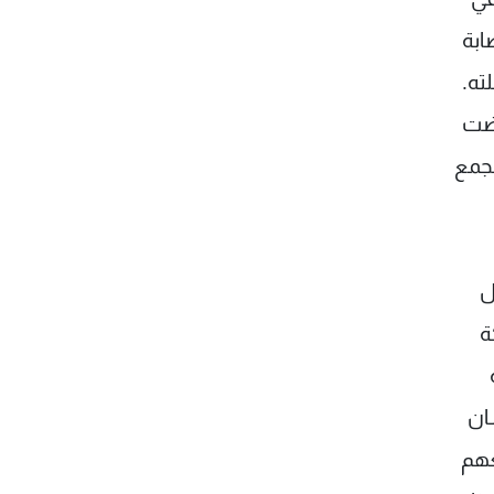
ابة
ته.
رضت
مجمع
ل
شركة
ان
عهم