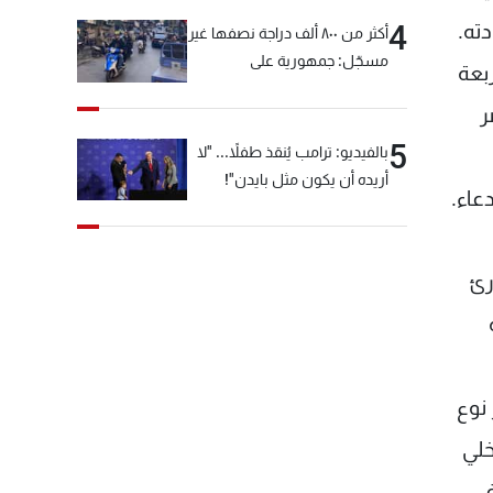
ته.
4
أكثر من ٨٠٠ ألف دراجة نصفها غير
مسجّل: جمهورية على
بعة
"دولابَين"!
ر
5
بالفيديو: ترامب يُنقذ طفلاً... "لا
أريده أن يكون مثل بايدن"!
عاء.
رئ
نوع
خلي
في