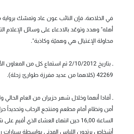
في الخلاصة، فإن النائب عون عاد وتمسّك برواية
أهله" وهدد وتوعّد بالادعاء على وسائل الإعلام ال
محاولة الإغتيال هي وهميّة وكاذبة".
42269 (كلاهما من عديد مفرزة طوارئ زحلة).
ـ أفادا أنهما وخلال شهر حزيران من العام الحالي و
أمن ونظام أمام مطعم ومنتجع الرحاب وتحديداً
الساعة 16,00 حين انتهاء العشاء الذي أ
أشخاص يرتدون اللباس المدني بواسطة سيارات ربا