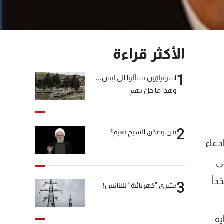
الأكثر قراءة
1
إسرائيليّون تسلّلوا الى لبنان...
وهذا ما حلّ بهم
2
من يصدّق الشيخ نعيم؟
دعاء
ى
داً
3
بشرى "كهربائية" للبنانيين!
ية