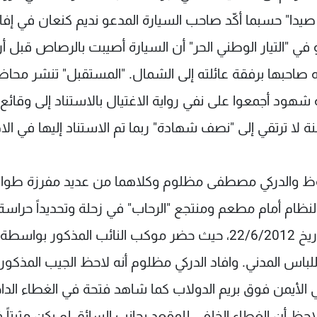
يدا" حسبما أكّد صاحب السيارة المدعو نديم كنعان في إفاد
ي "التيار الوطني الحر" أن السيارة أصيبت بالرصاص قبل أر
جه صاحبها برفقة عائلته إلى الشمال. "المستقبل" تنشر محاض
هود أجمعوا على نفي رواية الاغتيال بالاستناد إلى وقائع
لا ترتقي إلى "نصف شهادة" ربما تم الاستناد إليها في الاد
حفوظ والدركي مصطفى مظلوم وكلاهما من عديد مفرزة طوا
النظام أمام مطعم ومنتجع "الرحاب" في زحلة وتحديداً حراسة
موقف السيارات المخصص لموكب النائب عون بتاريخ 22/6/2012، حيث حضر موكب النائب المذكور بواسطة
باس المدني. وافاد الدركي مظلوم أنه لاحظ الجيب المذكور 
لخلفي الأيمن فوق بريم الدولاب كما شاهد فتحة في الغطاء الدا
احظ أن الغطاء الخلفي للمقعد بجانب السائق لم يكن مثبتاً 