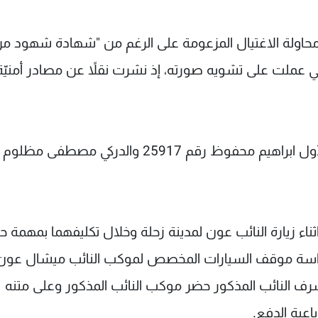
 محاولة الاغتيال المزعومة على الرغم من "شهادة شهود م
تي عملت على تشويه صورته، إذ نشرت نقلاً عن مصادر أمنيّة 
ـ بتاريخ 2/10/2012 تم استماع كل من المعاون الأول ابراهيم محفوظ رقم 25917 والدركي مصط
اثناء زيارة النائب عون لمدينة زحلة وخلال تكليفهما بمهمة 
 حراسة موقف السيارات المخصص لموكب النائب ميشال عو
قيم على شرف النائب المذكور حضر موكب النائب المذكور وعلى متنه
عية الدفع.