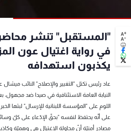
+
"المستقبل" تنشر محاضر
A
-
A
في رواية اغتيال عون ال
يكذبون استهدافه
عاد رئيس تكتل "التغيير والإصلاح" النائب ميشال عو
النيابة العامة الاستئنافية في صيدا ضد مجهول، بع
اللوم على "المؤسسة اللبنانية للإرسال" لبثها الخبر
على أنّه يحتفظ لنفسه "بحقّ الإدّعاء على كلّ وسا
مصادر أمنيّة أنّ محاولة الإغتيال هي وهميّة وكاذب