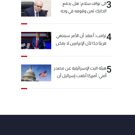
3
الى نواف سلام: هل يدفع
الحايك ثمن وقوفه في وجه
خيّاط؟
4
ترامب: أعتقد أن الأمر سينتهي
قريبًا جدًا لأن الإيرانيين لا يمكن
أن يستمروا على هذا الحال
5
هيئة البث الإسرائيلية عن مصدر
أمني: أميركا أبلغت إسرائيل أن
"حزب الله" لم يخرق وقف إطلاق
النار أمس في مجدل زون
وطلبت منها عدم التصعيد
خشية أن يؤثر ذلك على
مفاوضات روما