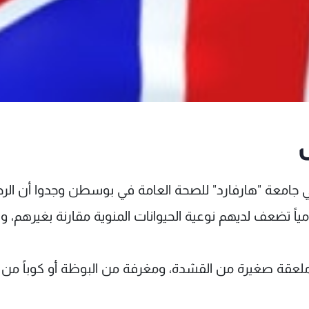
ل
في جامعة "هارفارد" للصحة العامة في بوسطن وجدوا أن الرج
لجبن يومياً تضعف لديهم نوعية الحيوانات المنوية مقارنة بغيرهم، و
ى 28 غراماً من الجبن، وملعقة صغيرة من القشدة، ومغرفة من البوظة أو كوباً من