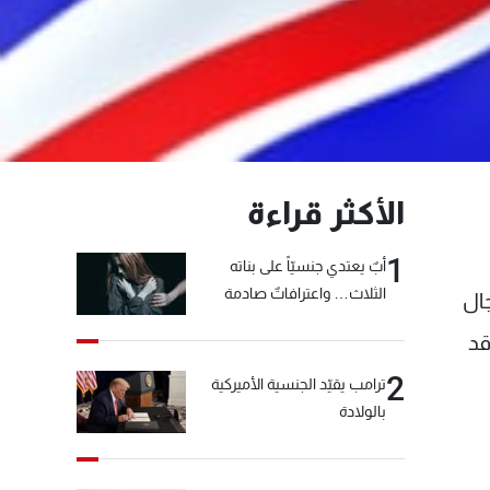
الأكثر قراءة
1
أبٌ يعتدي جنسيّاً على بناته
الثلاث… واعترافاتٌ صادمة
ال
قد
2
ترامب يقيّد الجنسية الأميركية
بالولادة