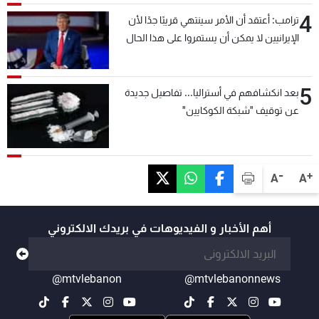
4
ترامب: أعتقد أن الأمر سينتهي قريبًا جدًا لأن
الإيرانيين لا يمكن أن يستمروا على هذا الحال
5
بعد انكشافهم في أستراليا... تفاصيل جديدة
عن توقيف "شبكة الكوكايين"
-
+
A
A
أهم الأخبار و الفيديوهات في بريدك الالكتروني
@mtvlebanon
@mtvlebanonnews