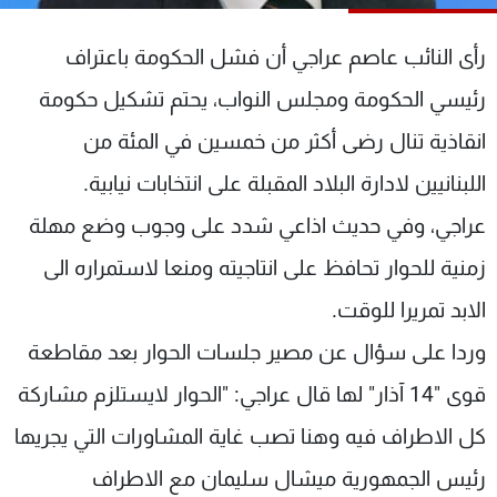
شاهد البرامج
الترددات
رأى النائب عاصم عراجي أن فشل الحكومة باعتراف
رئيسي الحكومة ومجلس النواب، يحتم تشكيل حكومة
عن MTV
وظائف
انقاذية تنال رضى أكثر من خمسين في المئة من
الإنـتـاج
تواصل معنا
لاعلاناتكم
شروط الإسـتخدام
اللبنانيين لادارة البلاد المقبلة على انتخابات نيابية.
سياسة الخصوصية
عراجي، وفي حديث اذاعي شدد على وجوب وضع مهلة
زمنية للحوار تحافظ على انتاجيته ومنعا لاستمراره الى
الابد تمريرا للوقت.
وردا على سؤال عن مصير جلسات الحوار بعد مقاطعة
قوى "14 آذار" لها قال عراجي: "الحوار لايستلزم مشاركة
كل الاطراف فيه وهنا تصب غاية المشاورات التي يجريها
رئيس الجمهورية ميشال سليمان مع الاطراف