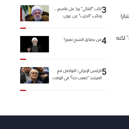
3
نائب "الثنائي" يردّ على قاسم...
ارا
ونائب "الحزب" عن عون:
"انشالله خير"
 لكنه
4
من يصدّق الشيخ نعيم؟
5
الرئيس الإيراني: التواصل مع
المرشد "صعب جداً" في الوقت
الحالي