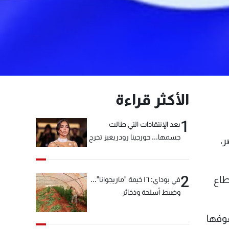
الأكثر قراءة
1
بعد الإنتقادات التي طالت
جسمها... جورجينا رودريغيز تخرج
ر،
عن صمتها
2
طاع
في بوداي: ١٦ خيمة "ماريجوانا"...
وضبط أسلحة وذخائر
فوفها