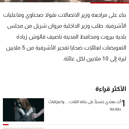
شاهد البرامج
الترددات
بناء على مراجعة وزير الاتصالات نقولا صحناوي وفاعليات
الأشرفية، طلب وزير الداخلية مروان شربل من مجلس
عن MTV
وظائف
بلدية بيروت ومحافظ المدينة ناصيف قالوش زيادة
الإنـتـاج
تواصل معنا
لاعلاناتكم
شروط الإسـتخدام
التعويضات لعائلات ضحايا تفجير الأشرفية من 5 ملايين
سياسة الخصوصية
ليرة إلى 10 ملايين لكل عائلة.
الأكثر قراءة
1
أبٌ يعتدي جنسيّاً على بناته الثلاث… واعترافاتٌ
صادمة