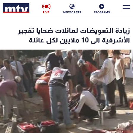
LIVE
NEWSCASTS
PROGRAMS
en
زيادة التعويضات لعائلات ضحايا تفجير
الأخبار
الأشرفية الى 10 ملايين لكل عائلة
سياسة
ناس
إقتصاد
فن
منوعات
رياضة
كأس العالم
البرامج
جدول البرامج