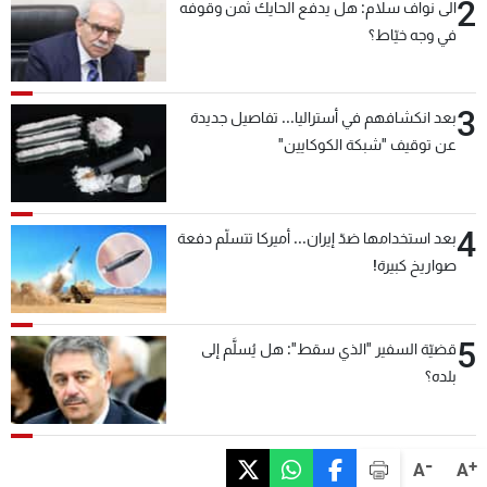
2
الى نواف سلام: هل يدفع الحايك ثمن وقوفه
في وجه خيّاط؟
3
بعد انكشافهم في أستراليا... تفاصيل جديدة
عن توقيف "شبكة الكوكايين"
4
بعد استخدامها ضدّ إيران... أميركا تتسلّم دفعة
صواريخ كبيرة!
5
قضيّة السفير "الذي سقط": هل يُسلَّم إلى
بلده؟
-
+
A
A