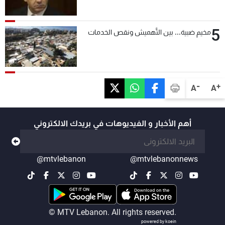
5
مخيم ضبية... بين التَّهميش ونقص الخدمات
-
+
A
A
أهم الأخبار و الفيديوهات في بريدك الالكتروني
@mtvlebanon
@mtvlebanonnews
© MTV Lebanon. All rights reserved.
powered by koein