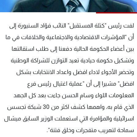
شاهد البرامج
الترددات
لفت رئيس "كتلة المستقبل" النائب فؤاد السنيورة إلى
عن MTV
وظائف
أن "المؤشرات الاقتصادية والاجتماعية والخلافات في ما
الإنـتـاج
تواصل معنا
بين أعضاء الحكومة الحالية دفعنا إلى طلب استقالتها
لاعلاناتكم
شروط الإسـتخدام
سياسة الخصوصية
وتشكيل حكومة حيادية تعيد التوازن للشراكة الوطنية
وتحضر الأجواء لاداء افضل واعداد الانتخابات بشكل
افضل" مشيرا إلى أن "عملية اغتيال رئيس فرع
المعلومات اللواء وسام الحسن جاءت بعد كل الجهد
الذي قام به، واهمها كشف اكثر من 30 شبكة تجسس
اسرائيلية والمؤامرة التي استعملت الوزير السابق ميشال
سماحة لتهريب متفجرات وخلق فتنة".