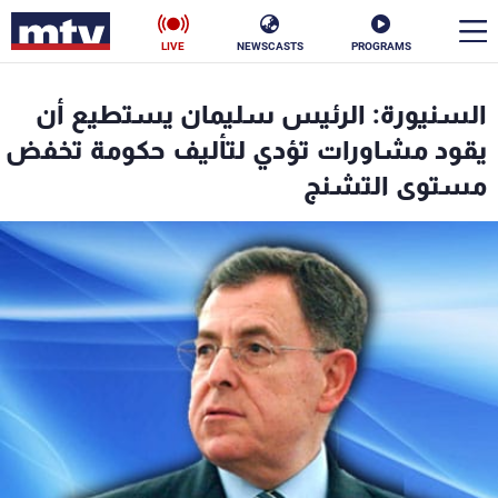
LIVE
NEWSCASTS
PROGRAMS
en
السنيورة: الرئيس سليمان يستطيع أن
الأخبار
يقود مشاورات تؤدي لتأليف حكومة تخفض
مستوى التشنج
سياسة
ناس
إقتصاد
فن
منوعات
رياضة
كأس العالم
البرامج
جدول البرامج