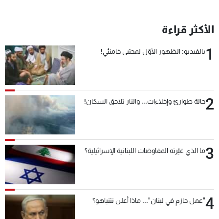
الأكثر قراءة
1
بالفيديو: الظهور الأوّل لمجتبى خامنئي!
2
حالة طوارئ وإخلاءات... والنار تلاحق السكان!
3
ما الذي غيّرته المفاوضات اللبنانية الإسرائيلية؟
4
"عمل حازم في لبنان"... ماذا أعلن نتنياهو؟