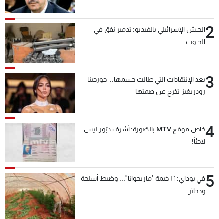
2
الجيش الإسرائيلي بالفيديو: تدمير نفق في
الجنوب
3
بعد الإنتقادات التي طالت جسمها... جورجينا
رودريغيز تخرج عن صمتها
4
خاص موقع MTV بالصّورة: أشرف دبّور ليس
لاجئاً!
5
في بوداي: ١٦ خيمة "ماريجوانا"... وضبط أسلحة
وذخائر