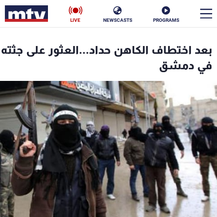
LIVE
NEWSCASTS
PROGRAMS
en
بعد اختطاف الكاهن حداد...العثور على جثته
الأخبار
في دمشق
سياسة
ناس
إقتصاد
فن
منوعات
رياضة
كأس العالم
البرامج
جدول البرامج