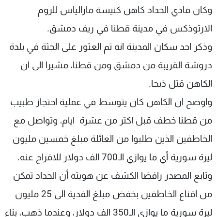
وكان فادي الحداد كاهن كنيسة مارالياس للروم
الارثوذكس في مدينة قطنا في ريف دمشق.
وذكر احد سكان المدينة انه تم العثور على الجثة في بلدة
دروشة القريبة من دمشق ومن قطنا، مشيرا الى ان
الكاهن قتل ذبحا.
واوضح ان الكاهن كان يتوسط في عملية احتجاز طبيب
من قطنا خطف قبل اكثر من عشرة ايام، وتواصل مع
الخاطفين الذين طلبوا من العائلة مبلغ خمسين مليون
ليرة سورية أي ما يوازي الـ700 الف دولار للافراج عنه.
وتابع المصدر رافضا الكشف عن هويته أن الحداد تمكن
من اقناع الخاطفين بخفض مبلغ الفدية الى 25 مليون
ليرة سورية ما يوازي الـ350 الف دولار، وعندما ذهب، بناء