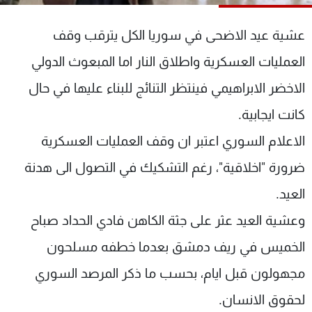
شاهد البرامج
الترددات
عشية عيد الاضحى في سوريا الكل يترقب وقف
العمليات العسكرية واطلاق النار اما المبعوث الدولي
عن MTV
وظائف
الاخضر الابراهيمي فينتظر التنائج للبناء عليها في حال
الإنـتـاج
تواصل معنا
لاعلاناتكم
شروط الإسـتخدام
كانت ايجابية.
سياسة الخصوصية
الاعلام السوري اعتبر ان وقف العمليات العسكرية
ضرورة "اخلاقية"، رغم التشكيك في التصول الى هدنة
العيد.
وعشية العيد عثر على جثة الكاهن فادي الحداد صباح
الخميس في ريف دمشق بعدما خطفه مسلحون
مجهولون قبل ايام، بحسب ما ذكر المرصد السوري
لحقوق الانسان.