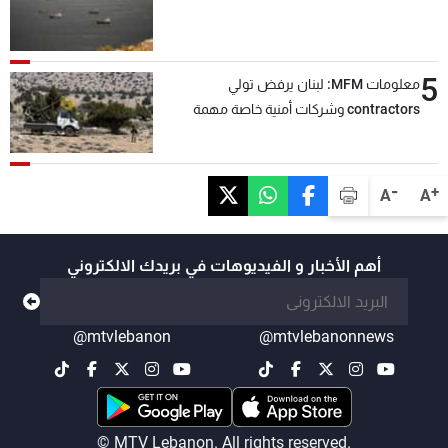
5
معلومات MFM: لبنان يرفض تولي
contractors وشركات أمنية خاصة مهمة
التحقق من نزع سلاح "حزب الله"
-
+
A
A
أهم الأخبار و الفيديوهات في بريدك الالكتروني
@mtvlebanon
@mtvlebanonnews
© MTV Lebanon. All rights reserved.