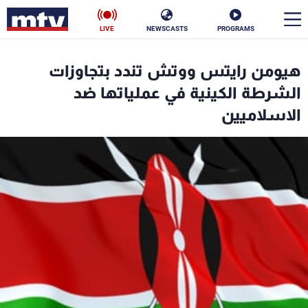
LIVE
NEWSCASTS
PROGRAMS
en
هيومن رايتس ووتش تندد بتجاوزات
الأخبار
الشرطة الكينية في عملياتها ضد
الاسلاميين
سياسة
ناس
إقتصاد
فن
منوعات
رياضة
كأس العالم
البرامج
جدول البرامج