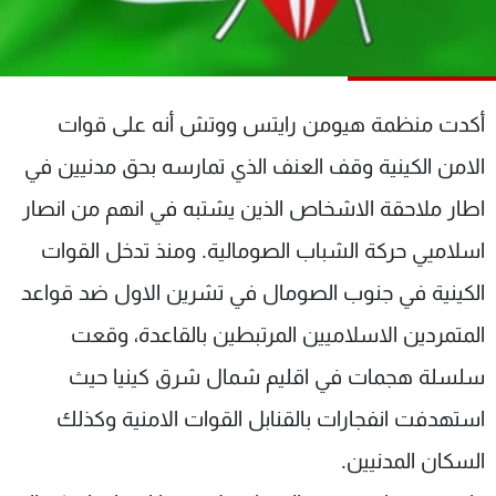
شاهد البرامج
الترددات
أكدت منظمة هيومن رايتس ووتش أنه على قوات
عن MTV
وظائف
الإنـتـاج
تواصل معنا
الامن الكينية وقف العنف الذي تمارسه بحق مدنيين في
لاعلاناتكم
شروط الإسـتخدام
سياسة الخصوصية
اطار ملاحقة الاشخاص الذين يشتبه في انهم من انصار
اسلاميي حركة الشباب الصومالية. ومنذ تدخل القوات
الكينية في جنوب الصومال في تشرين الاول ضد قواعد
المتمردين الاسلاميين المرتبطين بالقاعدة، وقعت
سلسلة هجمات في اقليم شمال شرق كينيا حيث
استهدفت انفجارات بالقنابل القوات الامنية وكذلك
السكان المدنيين.