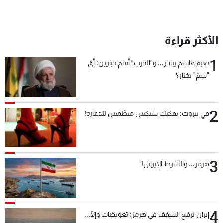
الأكثر قراءة
1
نعيم قاسم يبادر... و"الحزب" أمام خيارين: أيّ
"سمّ" يختار؟
2
في بيروت: تفكيك شبكتين منظّمتين للدعارة!
3
هرمز... والشرط الإيراني!
4
إيران ترفع السقف في هرمز: تعويضات وإلّا...