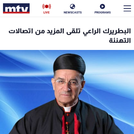
LIVE
NEWSCASTS
PROGRAMS
en
البطريرك الراعي تلقى المزيد من اتصالات
الأخبار
التهنئة
سياسة
ناس
إقتصاد
فن
منوعات
رياضة
كأس العالم
البرامج
جدول البرامج