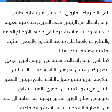
شاهد البرامج
الترددات
تلقى البطريرك الماروني الكاردينال مار بشارة بطرس
الراعي اتصالا من الرئيس سعد الحريري هنأه فيه بتعيينه
عن MTV
وظائف
كاردينالا، وكانت مناسبة عرضا في خلالها الاوضاع العامة
الإنـتـاج
تواصل معنا
لاعلاناتكم
شروط الإسـتخدام
والتطورات واتفقا على متابعة التشاور والسعي الحثيث
سياسة الخصوصية
لما فيه مصلحة البلاد العليا.
كما تلقى الراعي اتصالات تهنئة من الرئيس امين الجميل،
البطريرك نرسيس بيدروس التاسع عشر، نائب رئيس
الحكومة الوزير سمير مقبل، النائب هادي حبيش، السفير
اللبناني في سوريا ميشال الخوري ، الوزير السابق
دميانوس قطار، الوزير السابق روجيه اده، اضافة الى عدد
من المطارنة الشخصيات السياسية والاجتماعية.