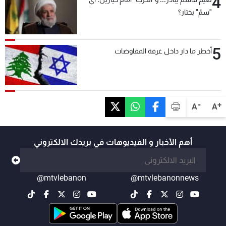
4
"سمّ" يختار؟
5
أخطر ما دار داخل غرفة المفاوضات
-
+
A
A
أهم الأخبار و الفيديوهات في بريدك الالكتروني
@mtvlebanon
@mtvlebanonnews