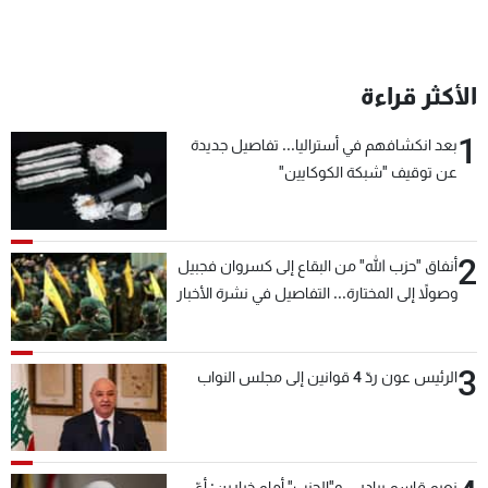
الأكثر قراءة
1
بعد انكشافهم في أستراليا... تفاصيل جديدة
عن توقيف "شبكة الكوكايين"
2
أنفاق "حزب الله" من البقاع إلى كسروان فجبيل
وصولاً إلى المختارة... التفاصيل في نشرة الأخبار
بعد قليل
3
الرئيس عون ردّ 4 قوانين إلى مجلس النواب
نعيم قاسم يبادر... و"الحزب" أمام خيارين: أيّ