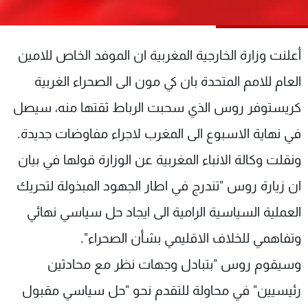
شاهد البرامج
الترددات
أعلنت وزارة الخارجية المغربية ان الموفد الخاص للامين
عن MTV
وظائف
العام للامم المتحدة بان كي مون الى الصحراء الغربية
الإنـتـاج
تواصل معنا
كريستوفر روس الذي سحبت الرباط ثقتها منه، سيصل
لاعلاناتكم
شروط الإسـتخدام
سياسة الخصوصية
في نهاية الاسبوع الى المغرب لاجراء مفاوضات جديدة.
ونقلت وكالة الانباء المغربية عن الوزارة قولها في بيان
ان زيارة روس "تندرج في اطار الجهود المبذولة لتحريك
العملية السياسية الرامية الى ايجاد حل سياسي نهائي
وتفاهمي للخلاف الاقليمي بشأن الصحراء".
وسيقوم روس "بتبادل وجهات نظر مع محادثين
رئيسيين" في محاولة للتقدم نحو "حل سياسي مقبول