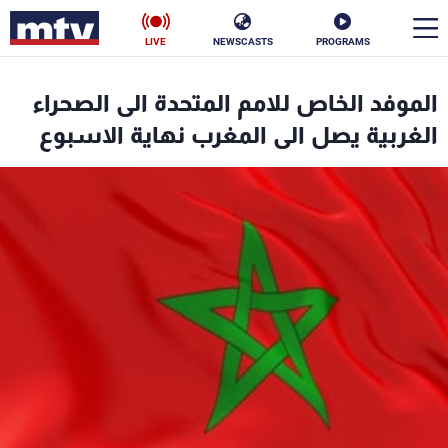
LIVE
NEWSCASTS
PROGRAMS
en
الموفد الخاص للامم المتحدة الى الصحراء
الأخبار
الغربية يصل الى المغرب نهاية الاسبوع
سياسة
ناس
إقتصاد
فن
منوعات
رياضة
كأس العالم
البرامج
جدول البرامج