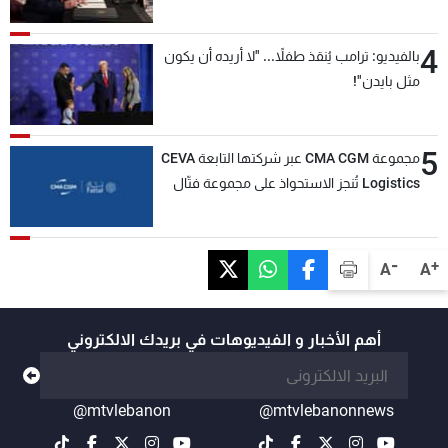
4
بالفيديو: ترامب يُنقذ طفلاً... "لا أريده أن يكون
مثل بايدن"!
5
مجموعة CMA CGM عبر شركتها التابعة CEVA
Logistics تُنجز الاستحواذ على مجموعة فتّال
-
+
A
A
أهم الأخبار و الفيديوهات في بريدك الالكتروني
@mtvlebanon
@mtvlebanonnews