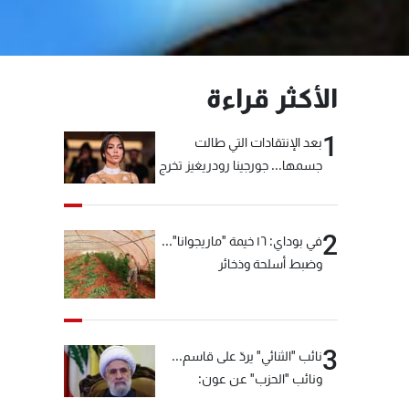
الأكثر قراءة
1
بعد الإنتقادات التي طالت
جسمها... جورجينا رودريغيز تخرج
عن صمتها
2
في بوداي: ١٦ خيمة "ماريجوانا"...
وضبط أسلحة وذخائر
3
نائب "الثنائي" يردّ على قاسم...
ونائب "الحزب" عن عون:
"انشالله خير"