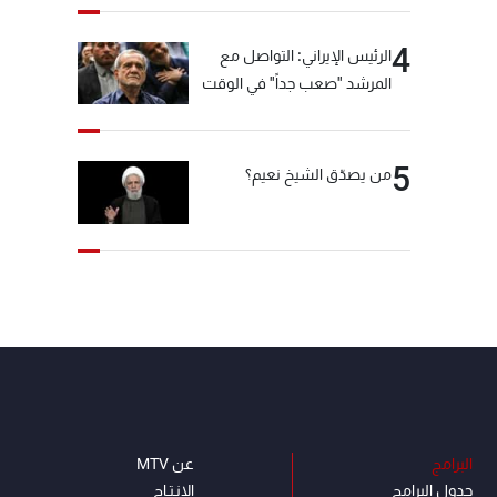
4
الرئيس الإيراني: التواصل مع
المرشد "صعب جداً" في الوقت
الحالي
5
من يصدّق الشيخ نعيم؟
البرامج
عن MTV
جدول البرامج
الإنـتـاج