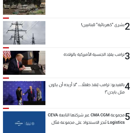
2
بشرى "كهربائية" للبنانيين!
3
ترامب يقيّد الجنسية الأميركية بالولادة
4
بالفيديو: ترامب يُنقذ طفلاً... "لا أريده أن يكون
مثل بايدن"!
5
مجموعة CMA CGM عبر شركتها التابعة CEVA
Logistics تُنجز الاستحواذ على مجموعة فتّال