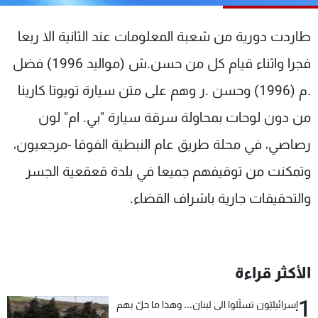
شاهد البرامج
الترددات
طاردت دورية من شعبة المعلومات عند الثانية الا ربعا
فجرا واثناء قيام كل من حسن.ش (مواليد 1996) فضل
عن MTV
وظائف
.م (1996) وحسن .ر وهم على متن سيارة تويوتا كارينا
الإنـتـاج
تواصل معنا
لاعلاناتكم
شروط الإسـتخدام
من دون لوحات بمحاولة سرقة سيارة "بي. ام" لون
سياسة الخصوصية
رصاصي، في محلة طريق عام النبطية الفوقا -مرجعيون،
وتمكنت من توقيفهم جميعا في بلدة قعقعية الجسر
والتحقيقات جارية باشراف القضاء.
الأكثر قراءة
1
إسرائيليّون تسلّلوا الى لبنان... وهذا ما حلّ بهم