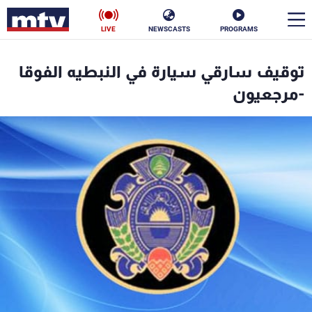
LIVE
NEWSCASTS
PROGRAMS
en
توقيف سارقي سيارة في النبطيه الفوقا
الأخبار
-مرجعيون
سياسة
ناس
إقتصاد
فن
منوعات
رياضة
كأس العالم
البرامج
جدول البرامج