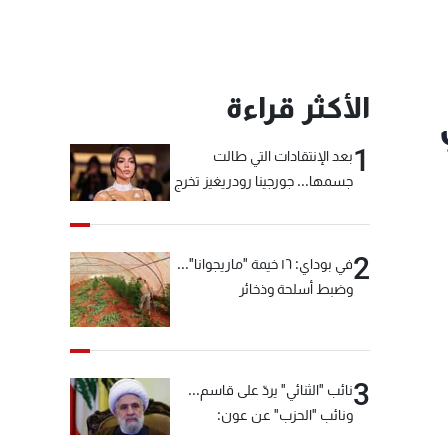
الأكثر قراءة
1
بعد الإنتقادات التي طالت
جسمها... جورجينا رودريغيز تخرج
عن صمتها
2
في بوداي: ١٦ خيمة "ماريجوانا"...
وضبط أسلحة وذخائر
3
نائب "الثنائي" يردّ على قاسم...
ونائب "الحزب" عن عون:
"انشالله خير"