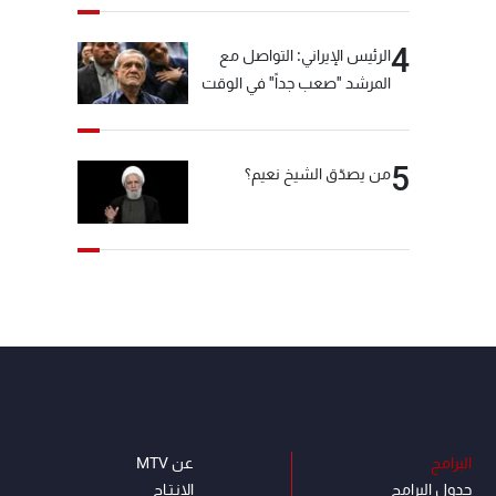
4
الرئيس الإيراني: التواصل مع
المرشد "صعب جداً" في الوقت
الحالي
5
من يصدّق الشيخ نعيم؟
البرامج
عن MTV
جدول البرامج
الإنـتـاج