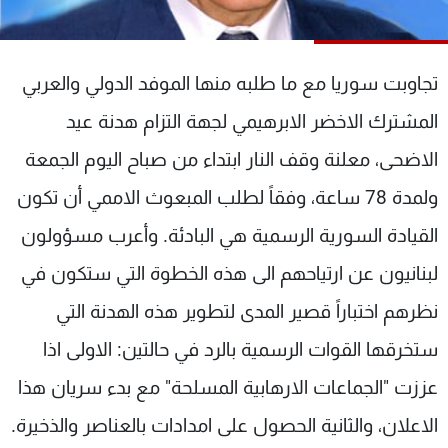
شاهد البرامج
الترددات
تجاوبت سوريا مع ما طلبه منها الموفد الدولي والعربي
عن MTV
وظائف
المشترك الاخضر الابرهيمي لجهة التزام هدنة عيد
الإنـتـاج
تواصل معنا
الاضحى، معلنة وقف النار ابتداء من صباح اليوم الجمعة
لاعلاناتكم
شروط الإسـتخدام
سياسة الخصوصية
ولمدة 78 ساعة، وفقاً لطلب المبعوث الاممي أن تكون
القيادة السورية الرسمية هي البادئة. وأعرب مسؤولون
لبنانيون عن ارتياحهم الى هذه الخطوة التي ستكون في
نظرهم اختباراً قصير المدى لتطوير هذه الهدنة التي
ستخرقها القوات الرسمية بالرد في حالتين: الاولى اذا
عززت "الجماعات الارهابية المسلحة" مع بدء سريان هذا
الاعلان، والثانية الحصول على امدادات بالعناصر والذخيرة.