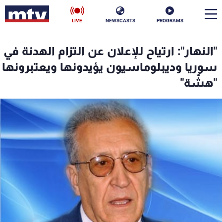
LIVE
NEWSCASTS
PROGRAMS
en
"النهار": ارتياح للإعلان عن التزام الهدنة في
الأخبار
سوريا وديبلوماسيون يؤيدونها ويعتبرونها
"هشّة"
سياسة
ناس
إقتصاد
فن
منوعات
رياضة
كأس العالم
البرامج
جدول البرامج