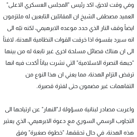
وفي وقت لاحق، اكد رئيس "المجلس العسكري الاعلى"
العميد مصطفى الشيخ ان المقاتلين التابعين له ملتزمون
ايضاً وقف النار الذي حدد موعده الابرهيمي، لكنه نبّه الى
انه سيرد بقسوة اذا خرقت القوات النظامية الهدنة، لافتاً
الى ان هناك فصائل مسلحة اخرى غير تابعة له من بينها
"جبهة النصرة الاسلامية" التي نشرت بياناً أكدت فيه انها
ترفض التزام الهدنة، مما يعني ان هذا النوع من
التفاهمات غير مضمون حتى لفترة قصيرة.
واعربت مصادر لبنانية مسؤولة لـ"النهار" عن ارتياحها الى
التجاوب الرسمي السوري مع دعوة الابرهيمي، الذي يعتبر
هذه الهدنة، في حال تحققها، "خطوة صغيرة" وفق