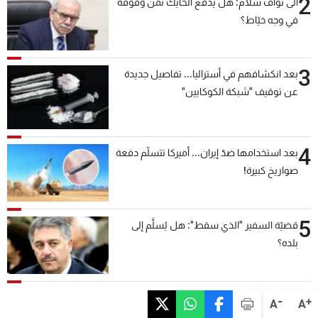
2
الى نواف سلام: هل يدفع الحايك ثمن وقوفه
في وجه خيّاط؟
3
بعد انكشافهم في أستراليا... تفاصيل جديدة
عن توقيف "شبكة الكوكايين"
4
بعد استخدامها ضدّ إيران... أميركا تتسلّم دفعة
صواريخ كبيرة!
5
قضيّة السفير "الذي سقط": هل يُسلَّم إلى
بلده؟
-
+
A
A