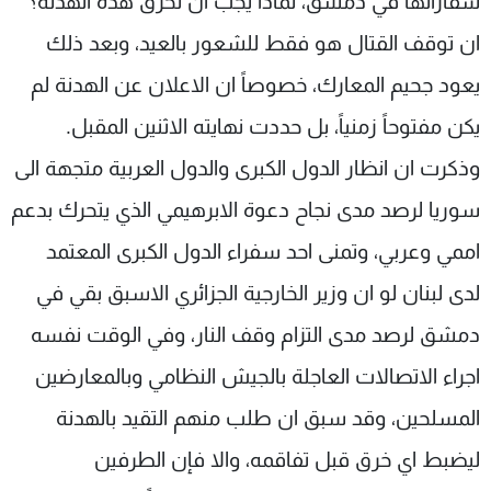
سفاراتها في دمشق، لماذا يجب ان تخرق هذه الهدنة؟
ان توقف القتال هو فقط للشعور بالعيد، وبعد ذلك
يعود جحيم المعارك، خصوصاً ان الاعلان عن الهدنة لم
يكن مفتوحاً زمنياً، بل حددت نهايته الاثنين المقبل.
وذكرت ان انظار الدول الكبرى والدول العربية متجهة الى
سوريا لرصد مدى نجاح دعوة الابرهيمي الذي يتحرك بدعم
اممي وعربي، وتمنى احد سفراء الدول الكبرى المعتمد
لدى لبنان لو ان وزير الخارجية الجزائري الاسبق بقي في
دمشق لرصد مدى التزام وقف النار، وفي الوقت نفسه
اجراء الاتصالات العاجلة بالجيش النظامي وبالمعارضين
المسلحين، وقد سبق ان طلب منهم التقيد بالهدنة
ليضبط اي خرق قبل تفاقمه، والا فإن الطرفين