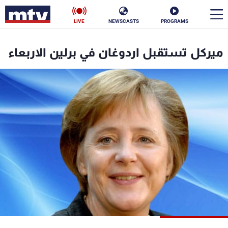
LIVE
NEWSCASTS
PROGRAMS
en
ميركل تستقبل اردوغان في برلين الاربعاء
الأخبار
سياسة
ناس
إقتصاد
فن
منوعات
رياضة
كأس العالم
البرامج
جدول البرامج