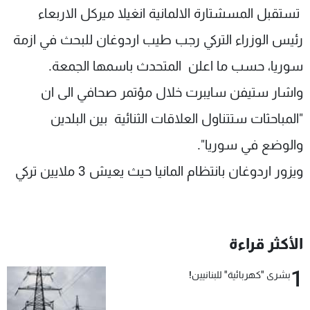
تستقبل المسشتارة الالمانية انغيلا ميركل الاربعاء
شاهد البرامج
الترددات
رئيس الوزراء التركي رجب طيب اردوغان للبحث في ازمة
سوريا، حسب ما اعلن المتحدث باسمها الجمعة.
عن MTV
وظائف
واشار ستيفن سايبرت خلال مؤتمر صحافي الى ان
الإنـتـاج
تواصل معنا
لاعلاناتكم
شروط الإسـتخدام
"المباحثات ستتناول العلاقات الثنائية بين البلدين
سياسة الخصوصية
والوضع في سوريا".
ويزور اردوغان بانتظام المانيا حيث يعيش 3 ملايين تركي
الأكثر قراءة
1
بشرى "كهربائية" للبنانيين!