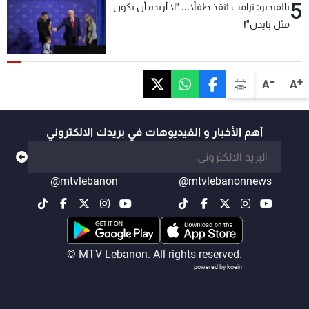
5
بالفيديو: ترامب يُنقذ طفلاً... "لا أريده أن يكون
مثل بايدن"!
-
+
A
A
أهم الأخبار و الفيديوهات في بريدك الالكتروني
@mtvlebanon
@mtvlebanonnews
© MTV Lebanon. All rights reserved.
powered by koein