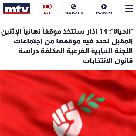
LIVE
NEWSCASTS
PROGRAMS
en
"الحياة": 14 آذار ستتخذ موقفاً نهائياً الإثنين
الأخبار
المقبل تحدد فيه موقفها من اجتماعات
اللجنة النيابية الفرعية المكلفة دراسة
سياسة
ناس
قانون الانتخابات
إقتصاد
فن
منوعات
رياضة
كأس العالم
البرامج
جدول البرامج