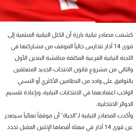
شاهد البرامج
الترددات
كشفت مصادر نيابية بارزة أن الكتل النيابية المنتمية إلى
عن MTV
وظائف
الإنـتـاج
تواصل معنا
قوى 14 آذار تتدارس حالياً الموقف من مشاركتها في
لاعلاناتكم
شروط الإسـتخدام
سياسة الخصوصية
اللجنة النيابية الفرعية المكلفة مناقشة البندين الأول
والثاني من مشروع قانون الانتخاب الجديد المتعلقين
بالتوافق على واحد من النظامين الأكثري أو النسبي
الواجب اعتمادهما في الانتخابات النيابية، وبإعادة تقسيم
الدوائر الانتخابية.
وأكدت المصادر النيابية لـ"الحياة" أن موقفاً نهائياً سيصدر
عن قوى 14 آذار في مهلة أقصاها الإثنين المقبل تحدد