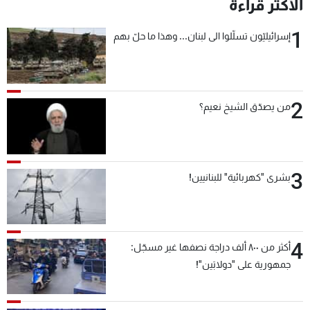
الأكثر قراءة
1
إسرائيليّون تسلّلوا الى لبنان... وهذا ما حلّ بهم
2
من يصدّق الشيخ نعيم؟
3
بشرى "كهربائية" للبنانيين!
4
أكثر من ٨٠٠ ألف دراجة نصفها غير مسجّل:
جمهورية على "دولابَين"!