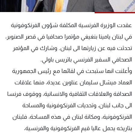
شاهد البرامج
الترددات
عقدت الوزيرة الفرنسية المكلفة شؤون الفرنكوفونية
عن MTV
وظائف
في لبنان يامينا بنغيغي مؤتمرا صحافيا في قصر الصنوبر،
الإنـتـاج
تواصل معنا
تحدثت فيه عن زيارتها الى لبنان. وشارك في المؤتمر
لاعلاناتكم
شروط الإسـتخدام
سياسة الخصوصية
الصحافي السفير الفرنسي باتريس باولي.
وأعلنت انها ستبحث في لقائها مع رئيس الجمهورية
العماد ميشال سليمان عناوين عديدة، منها علاقات
الصداقة والعلاقات الثقافية والانسانية، ووقوف فرنسا
الى جانب لبنان، وتحديات الفرنكوفونية والمساحة
الفرنكوفونية، ومكانة لبنان في هذه المساحة، فلبنان
بتاريخه يحمل عاليا قيم الفرنكوفونية والفرنسية،