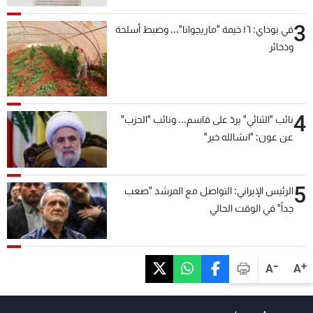
3
في بوداي: ١٦ خيمة "ماريجوانا"... وضبط أسلحة
وذخائر
4
نائب "الثنائي" يردّ على قاسم... ونائب "الحزب"
عن عون: "انشالله خير"
5
الرئيس الإيراني: التواصل مع المرشد "صعب
جداً" في الوقت الحالي
-
+
A
A