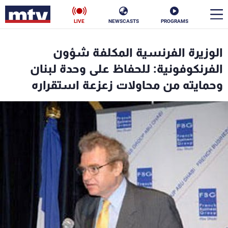
LIVE
NEWSCASTS
PROGRAMS
en
الوزيرة الفرنسية المكلفة شؤون
الأخبار
الفرنكوفونية: للحفاظ على وحدة لبنان
وحمايته من محاولات زعزعة استقراره
سياسة
ناس
إقتصاد
فن
منوعات
رياضة
كأس العالم
البرامج
جدول البرامج