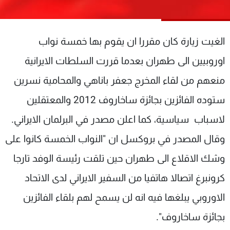
شاهد البرامج
الترددات
الغيت زيارة كان مقررا ان يقوم بها خمسة نواب
عن MTV
وظائف
اوروبيين الى طهران بعدما قررت السلطات الايرانية
الإنـتـاج
تواصل معنا
منعهم من لقاء المخرج جعفر باناهي والمحامية نسرين
لاعلاناتكم
شروط الإسـتخدام
سياسة الخصوصية
ستوده الفائزين بجائزة ساخاروف 2012 والمعتقلين
لاسباب سياسية، كما اعلن مصدر في البرلمان الايراني.
وقال المصدر في بروكسل ان "النواب الخمسة كانوا على
وشك الاقلاع الى طهران حين تلقت رئيسة الوفد تارجا
كرونبرغ اتصالا هاتفيا من السفير الايراني لدى الاتحاد
الاوروبي يبلغها فيه انه لن يسمح لهم بلقاء الفائزين
بجائزة ساخاروف".