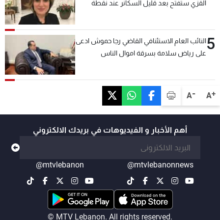
القزي ستفتح بعد قليل السكانر عند نقطة
المصنع لتسهيل عملية التصدير البري إلى
السعودية والدول العربية
5
النائب العام الاستئنافي القاضي رجا حموش ادعى
على رياض سلامة بسرقة اموال الناس
وتأسيس شركات وهمية بهدف شراء أسهم
مصرفية وتهريبها وتبييض اموال
-
+
A
A
أهم الأخبار و الفيديوهات في بريدك الالكتروني
@mtvlebanon
@mtvlebanonnews
© MTV Lebanon. All rights reserved.