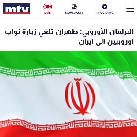
LIVE
NEWSCASTS
PROGRAMS
en
البرلمان الأوروبي: طهران تلغي زيارة نواب
الأخبار
اوروبيين الى ايران
سياسة
ناس
إقتصاد
فن
منوعات
رياضة
كأس العالم
البرامج
جدول البرامج