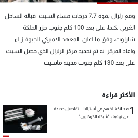
شاهد البرامج
الترددات
وقع زلزال بقوة 7،7 درجات مساء السبت قبالة الساحل
الغربي لكندا، على بعد 100 كلم جنوب جزر الملكة
عن MTV
وظائف
شارلوت، وفق ما اعلن المعهد الاميركي للجيوفيزياء.
الإنـتـاج
تواصل معنا
لاعلاناتكم
شروط الإسـتخدام
وافاد المركز انه تم تحديد مركز الزلزال الذي حصل السبت
سياسة الخصوصية
على بعد 130 كلم جنوب مدينة ماسيت
الأكثر قراءة
1
بعد انكشافهم في أستراليا... تفاصيل جديدة
عن توقيف "شبكة الكوكايين"