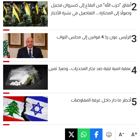
2
أنفاق "حزب الله" من البقاع إلى كسروان فجبيل
وصولاً إلى المختارة... التفاصيل في نشرة الأخبار
بعد قليل
3
الرئيس عون ردّ 4 قوانين إلى مجلس النواب
4
عملية امنية ليلية ضد تجار المخدرات.. وصيدٌ ثمين
5
أخطر ما دار داخل غرفة المفاوضات
-
+
A
A