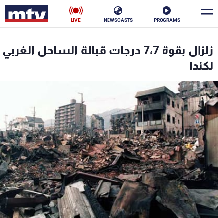
LIVE
NEWSCASTS
PROGRAMS
en
زلزال بقوة 7،7 درجات قبالة الساحل الغربي
الأخبار
لكندا
سياسة
ناس
إقتصاد
فن
منوعات
رياضة
كأس العالم
البرامج
جدول البرامج