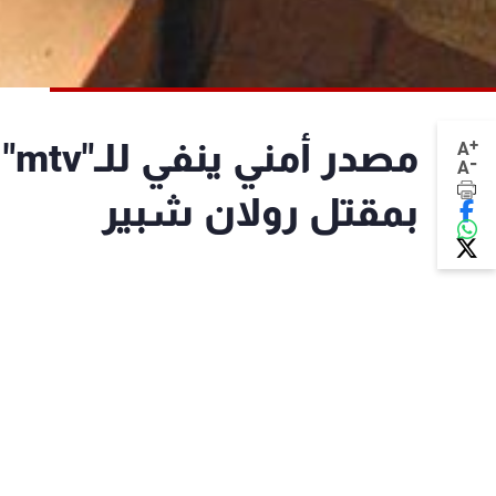
+
مص
A
-
A
بمقتل رولان شبير