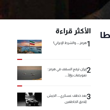
الأكثر قراءة
يطا
1
هرمز... والشرط الإيراني!
2
إيران ترفع السقف في هرمز:
تعويضات وإلّا...
3
بعد خطف عسكري... الجيش
يُلاحق الخاطفين