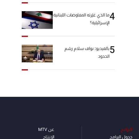
4
ما الذي غيّرته المفاوضات اللبنانية
الإسرائيلية؟
5
بالفيديو: نواف سلام رسّم
الحدود
البرامج
عن MTV
جدول البرامج
الإنـتـاج