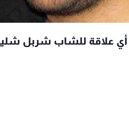
در أمني ينفي للـ"mtv" أي علاقة للشاب شربل شل