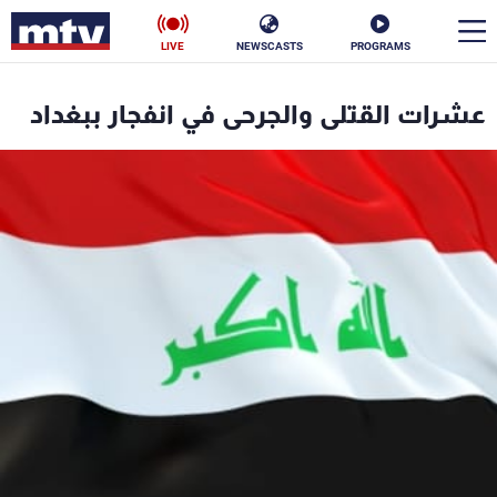
LIVE
NEWSCASTS
PROGRAMS
en
عشرات القتلى والجرحى في انفجار ببغداد
الأخبار
سياسة
ناس
إقتصاد
فن
منوعات
رياضة
كأس العالم
البرامج
جدول البرامج