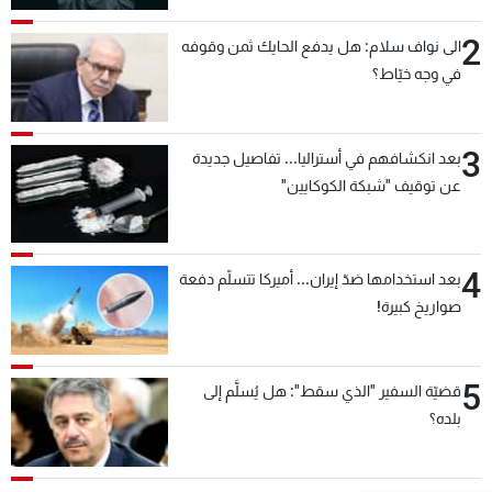
2
الى نواف سلام: هل يدفع الحايك ثمن وقوفه
في وجه خيّاط؟
3
بعد انكشافهم في أستراليا... تفاصيل جديدة
عن توقيف "شبكة الكوكايين"
4
بعد استخدامها ضدّ إيران... أميركا تتسلّم دفعة
صواريخ كبيرة!
5
قضيّة السفير "الذي سقط": هل يُسلَّم إلى
بلده؟