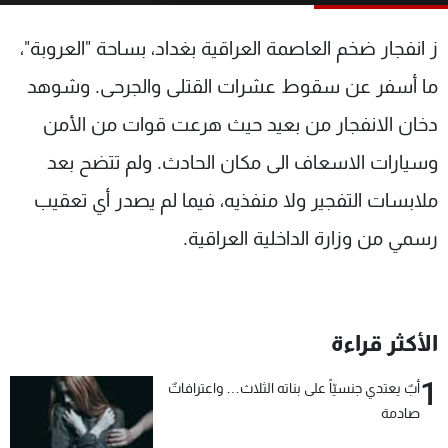
شاهد البرامج
ز انفجار ضخم العاصمة العراقية بغداد، بساحة "العروبة"،
الترددات
ما أسفر عن سقوط عشرات القتلى والجرحى. وشوهد
عن MTV
وظائف
دخان الانفجار من بعيد حيث هرعت قوات من الأمن
الإنـتـاج
تواصل معنا
لاعلاناتكم
شروط الإسـتخدام
وسيارات الاسعاف الى مكان الحادث. ولم تتضح بعد
سياسة الخصوصية
ملابسات التفجير ولا منفذيه، فيما لم يصدر أي تعقيب
رسمي من وزارة الداخلية العراقية.
الأكثر قراءة
1
أبٌ يعتدي جنسيّاً على بناته الثلاث… واعترافاتٌ
صادمة